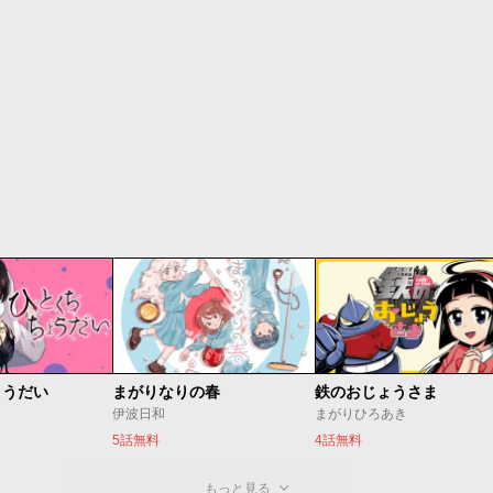
ょうだい
まがりなりの春
鉄のおじょうさま
伊波日和
まがりひろあき
5話無料
4話無料
もっと見る