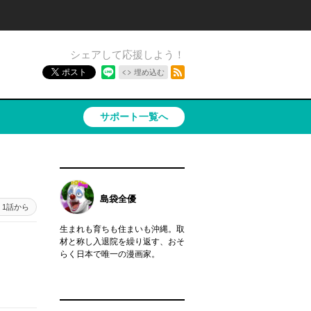
シェアして応援しよう！
RSSフィード
ポスト
埋め込む
サポート一覧へ
島袋全優
1話から
生まれも育ちも住まいも沖縄。取
材と称し入退院を繰り返す、おそ
らく日本で唯一の漫画家。