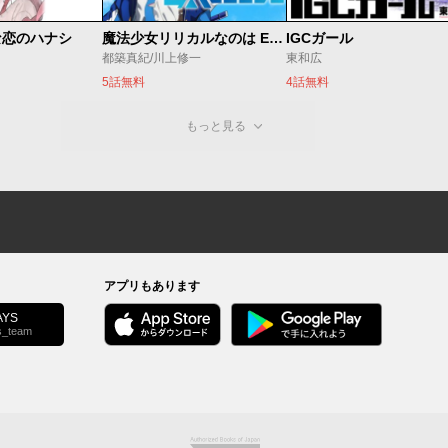
な恋のハナシ
魔法少女リリカルなのは EXCEEDS
IGCガール
都築真紀/川上修一
東和広
5話無料
4話無料
もっと見る
アプリもあります
YS
s_team