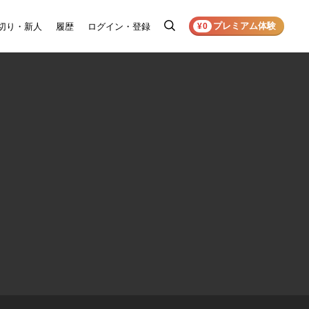
プレミアム体験
切り・新人
履歴
ログイン・登録
検
¥0
索