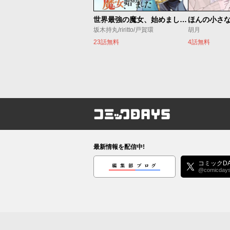
世界最強の魔女、始めました ～私だけ『攻略サイト』を見れる世界で自由に生きます～
ほんの小さ
坂木持丸/riritto/戸賀環
胡月
23話無料
4話無料
コミックDAYS
最新情報を配信中!
編集部ブログ
コミックDA
@comicday