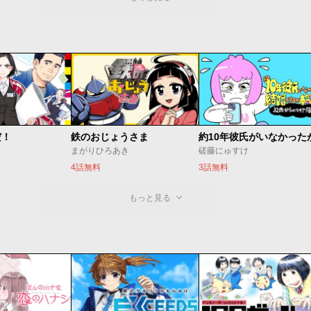
だ！
鉄のおじょうさま
まがりひろあき
磋藤にゅすけ
4話無料
3話無料
もっと見る