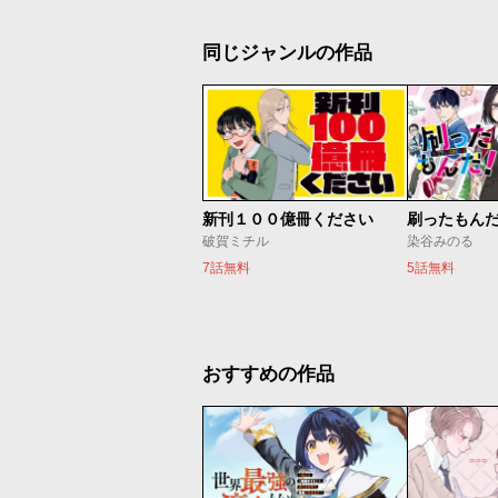
同じジャンルの作品
新刊１００億冊ください
刷ったもん
破賀ミチル
染谷みのる
7話無料
5話無料
おすすめの作品