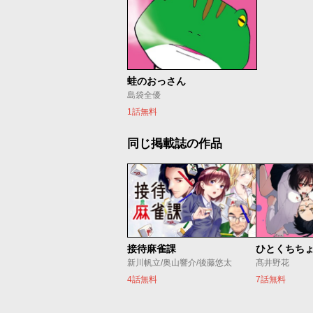
蛙のおっさん
島袋全優
1話無料
同じ掲載誌の作品
接待麻雀課
ひとくちち
新川帆立/奥山響介/後藤悠太
髙井野花
4話無料
7話無料