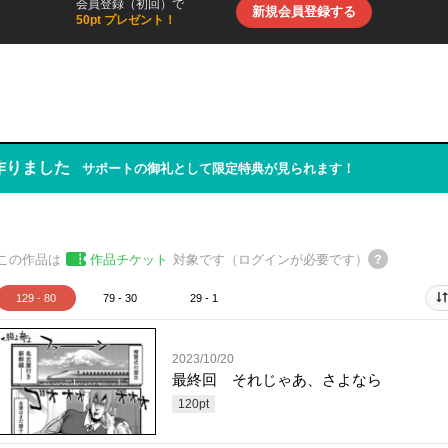
会員登録（初回）で
新規会員登録する
50pt プレゼント！
作りました
サポートの御礼として限定特典が見られます！
この作品は
作品チケット
対象です（ログインが必要です）
129 - 80
79 - 30
29 - 1
2023/10/20
最終回 それじゃあ、さよなら
120
pt