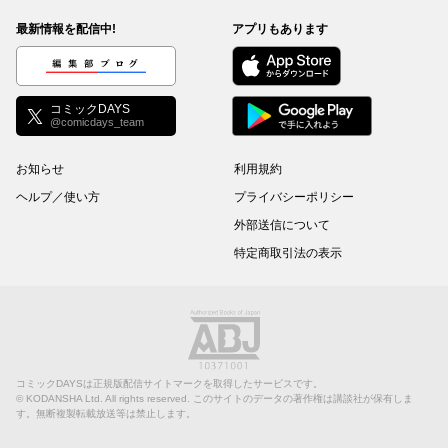
最新情報を配信中!
アプリもあります
編集部ブログ
コミックDAYS
@comicdays_team
お知らせ
利用規約
ヘルプ／使い方
プライバシーポリシー
外部送信について
特定商取引法の表示
コミックDAYSは正規版配信サイトマークを取得したサービスです。
©
KODANSHA Ltd.
All rights reserved. このサイトのデータの著作権は講談社が保有しま
す。無断複製転載放送等は禁止します。