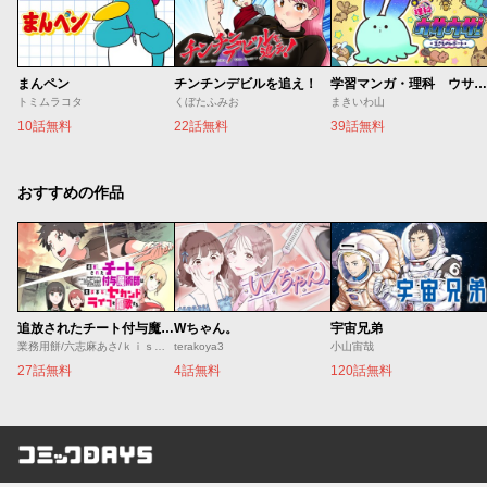
まんペン
チンチンデビルを追え！
学習マンガ・理科 ウサウサ！
トミムラコタ
くぼたふみお
まきいわ山
10話無料
22話無料
39話無料
おすすめの作品
追放されたチート付与魔術師は気ままなセカンドライフを謳歌する。 ～俺は武器だけじゃなく、あらゆるものに『強化ポイント』を付与できるし、俺の意思でいつでも効果を解除できるけど、残った人たち大丈夫？～
Wちゃん。
宇宙兄弟
業務用餅/六志麻あさ/ｋｉｓｕｉ
terakoya3
小山宙哉
27話無料
4話無料
120話無料
コミックDAYS