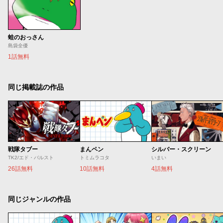
蛙のおっさん
島袋全優
1話無料
同じ掲載誌の作品
戦隊タブー
まんペン
シルバー・スクリーン
TK2/エド・バルスト
トミムラコタ
いまい
26話無料
10話無料
4話無料
同じジャンルの作品