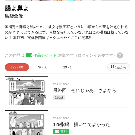
腸よ鼻よ
島袋全優
国指定の難病と戦いつつ、彼女は漫画家という幼い頃からの夢を叶えられる
のか？ きっとできるはず。何故なら叶えていなければこの漫画は載っていな
い！ 本邦初、実体験闘病ギャグエッセイここに開幕!!
この作品は
作品チケット
対象です（ログインが必要です）
129 - 80
79 - 30
29 - 1
1話から
2023/10/20
最終回 それじゃあ、さよなら
120
pt
2023/10/20
128指腸 描いててよかった
無料