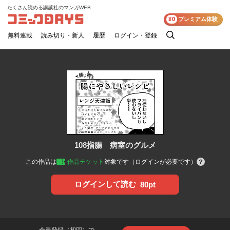
たくさん読める講談社のマンガWEB
コミックDAYS
¥0
プレミアム体験
無料連載
読み切り・新人
履歴
ログイン・登録
検
索
108指腸 病室のグルメ
この作品は
作品チケット
対象です（ログインが必要です）
ログインして読む
80pt
会員登録（初回）で