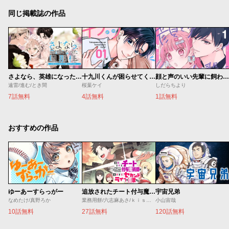
同じ掲載誌の作品
さよなら、英雄になった旦那様 ～ただ祈るだけの役立たずな妻のはずでしたが……～
十九川くんが困らせてくる！
顔と声のいい先輩に飼われてます。
遠雷/進む/とき間
桜葉ケイ
しだらちより
7話無料
4話無料
1話無料
おすすめの作品
ゆーあーすらっがー
追放されたチート付与魔術師は気ままなセカンドライフを謳歌する。 ～俺は武器だけじゃなく、あらゆるものに『強化ポイント』を付与できるし、俺の意思でいつでも効果を解除できるけど、残った人たち大丈夫？～
宇宙兄弟
なめたけ/真野ろか
業務用餅/六志麻あさ/ｋｉｓｕｉ
小山宙哉
10話無料
27話無料
120話無料