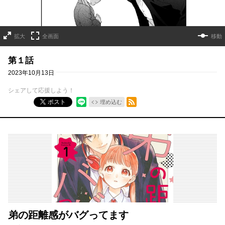
拡大
全画面
移動
第１話
2023年10月13日
シェアして応援しよう！
RSSフィード
ポスト
埋め込む
弟の距離感がバグってます