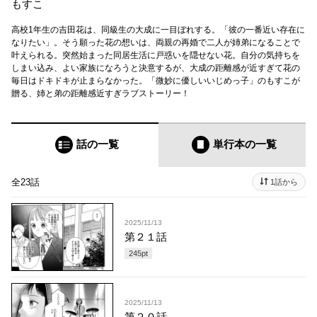
もすこ
高校1年生の吉田花は、同級生の大成に一目ぼれする。「彼の一番近い存在に
なりたい」。そう願った花の想いは、両親の再婚で二人が姉弟になることで
叶えられる。突然始まった同居生活に戸惑いを隠せない花。自分の気持ちを
しまい込み、よい家族になろうと決意するが、大成の距離感が近すぎて花の
毎日はドキドキが止まらなかった。「微妙に優しいいじめっ子」のもすこが
贈る、姉と弟の距離感近すぎラブストーリー！
話の一覧
単行本
の一覧
全23話
1話から
2025/11/13
第２１話
245
pt
2025/11/13
第２０話