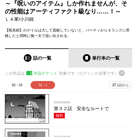
～『呪いのアイテム』しか作れませんが、そ
の性能はアーティファクト級なり……！～
ＬＡ軍
/
小川錦
【呪具師】のゲイルは大して貢献していないと、パーティからＳランクに昇
格したと同時に無一文で追い出される。
話の一覧
単行本
の一覧
この作品は
作品チケット
対象です（ログインが必要です）
82 - 33
32 - 1
1話から
2024/06/06
第３２話 安全なルートで
無料
2024/06/06