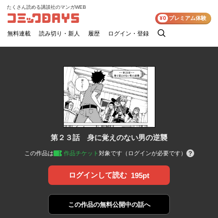
たくさん読める講談社のマンガWEB
コミックDAYS
¥0
プレミアム体験
無料連載
読み切り・新人
履歴
ログイン・登録
検
索
第２３話 身に覚えのない男の逆襲
この作品は
作品チケット
対象です（ログインが必要です）
ログインして読む
195pt
この作品の
無料公開中の話へ