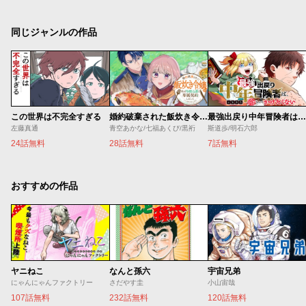
同じジャンルの作品
この世界は不完全すぎる
婚約破棄された飯炊き令嬢の私は冷酷公爵と専属契約しました～ですが胃袋を掴んだ結果、冷たかった公爵様がどんどん優しくなっています～
最強出戻り中年冒険者は、今さら命なんてかけたくない
左藤真通
青空あかな/七福あくび/黒裄
斯道歩/明石六郎
24話無料
28話無料
7話無料
おすすめの作品
ヤニねこ
なんと孫六
宇宙兄弟
にゃんにゃんファクトリー
さだやす圭
小山宙哉
107話無料
232話無料
120話無料