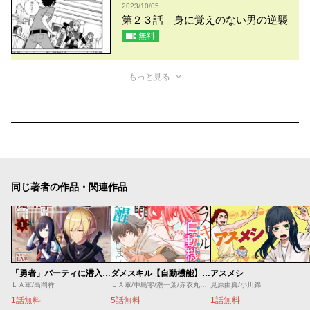
2023/10/05
第２３話 身に覚えのない男の逆襲
無料
もっと見る
同じ著者の作品・関連作品
「勇者」パーティに潜入した魔王軍の暗殺者～危険度ＳＳＳクラスのミッション、バレない様に頑張ってたら女勇者に気に入られた～
ダメスキル【自動機能】が覚醒しました
アスメシ
ＬＡ軍/高岡祥
ＬＡ軍/中島零/潮一葉/赤衣丸歩郎
見原由真/小川錦
1話無料
5話無料
1話無料