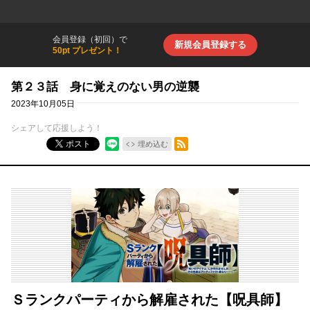
会員登録（初回）で
新規会員登録する
50pt プレゼント！
第２３話 身に覚えのない男の逆襲
2023年10月05日
シェアして応援しよう！
RSSフィード
ポスト
埋め込む
Ｓランクパーティから解雇された【呪具師】