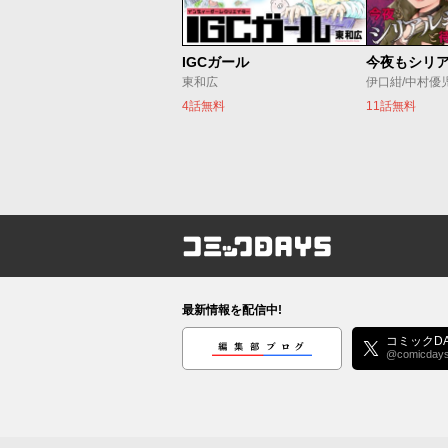
IGCガール
東和広
伊口紺/中村優
4話無料
11話無料
コミックDAYS
最新情報を配信中!
編集部ブログ
コミックDA
@comicday