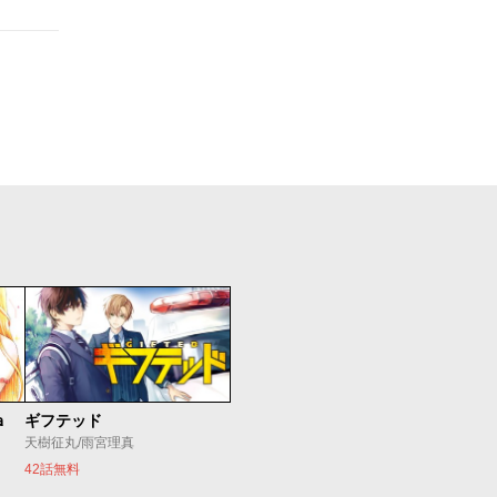
ａ
ギフテッド
天樹征丸/雨宮理真
42話無料