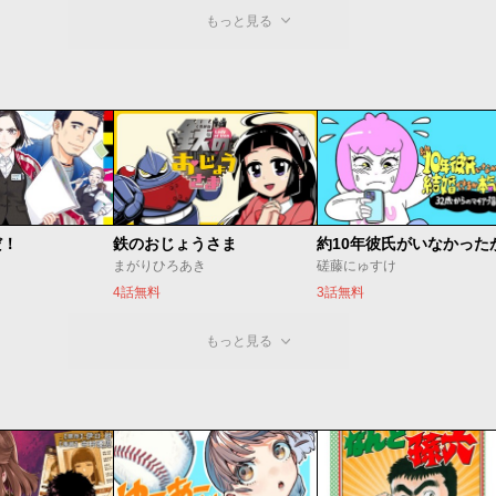
もっと見る
だ！
鉄のおじょうさま
まがりひろあき
磋藤にゅすけ
4話無料
3話無料
もっと見る