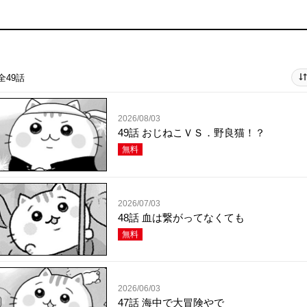
全49話
2026/08/03
49話 おじねこＶＳ．野良猫！？
無料
2026/07/03
48話 血は繋がってなくても
無料
2026/06/03
47話 海中で大冒険やで