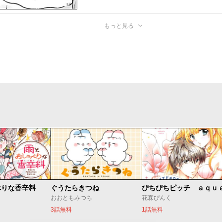
もっと見る
べりな香辛料
ぐうたらきつね
ぴちぴちピッチ ａｑｕ
おおともみつち
花森ぴんく
3話無料
1話無料