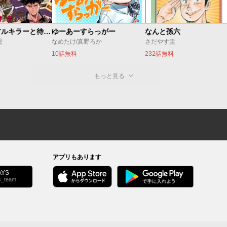
今夜もシリアルキラーと待ち合わせ
ゆーあーすらっがー
なんと孫六
児
なめたけ/真野ろか
さだやす圭
10話無料
232話無料
もっと見る
アプリもあります
YS
s_team