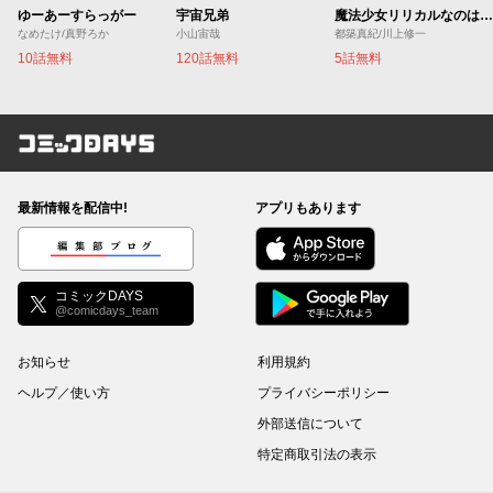
ゆーあーすらっがー
宇宙兄弟
魔法少女リリカルなのは EXCEEDS
なめたけ/真野ろか
小山宙哉
都築真紀/川上修一
10話無料
120話無料
5話無料
コミックDAYS
最新情報を配信中!
アプリもあります
編集部ブログ
コミックDAYS
@comicdays_team
お知らせ
利用規約
ヘルプ／使い方
プライバシーポリシー
外部送信について
特定商取引法の表示