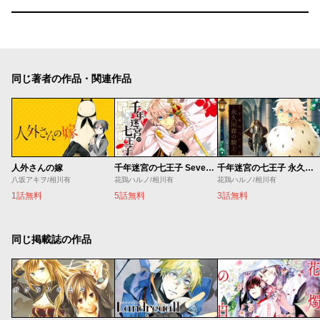
同じ著者の作品・関連作品
人外さんの嫁
千年迷宮の七王子 Seven prince of the thousand years Labyrinth
千年迷宮の七王子 永久回廊の騎士
八坂アキヲ/相川有
花鶏ハルノ/相川有
花鶏ハルノ/相川有
1話無料
5話無料
3話無料
同じ掲載誌の作品