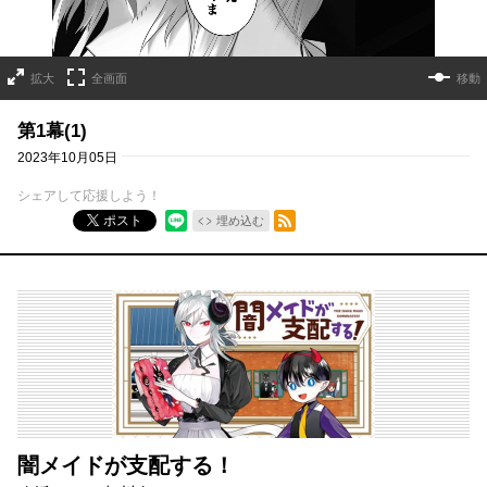
拡大
全画面
移動
第1幕(1)
2023年10月05日
シェアして応援しよう！
RSSフィード
ポスト
埋め込む
闇メイドが支配する！