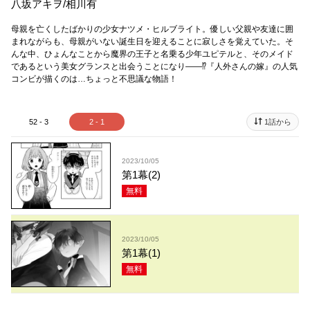
八坂アキヲ
/
相川有
母親を亡くしたばかりの少女ナツメ・ヒルブライト。優しい父親や友達に囲
まれながらも、母親がいない誕生日を迎えることに寂しさを覚えていた。そ
んな中、ひょんなことから魔界の王子と名乗る少年ユピテルと、そのメイド
であるという美女グランスと出会うことになり――⁉『人外さんの嫁』の人気
コンビが描くのは…ちょっと不思議な物語！
52 - 3
2 - 1
1話から
2023/10/05
第1幕(2)
無料
2023/10/05
第1幕(1)
無料