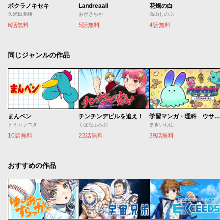
ボクラノキセキ
Landreaall
花燭の白
久米田夏緒
おがきちか
高山しのぶ
6話無料
5話無料
4話無料
同じジャンルの作品
まんペン
チンチンデビルを追え！
学習マンガ・理科 ウサウサ！
トミムラコタ
くぼたふみお
まきいわ山
10話無料
22話無料
39話無料
おすすめの作品