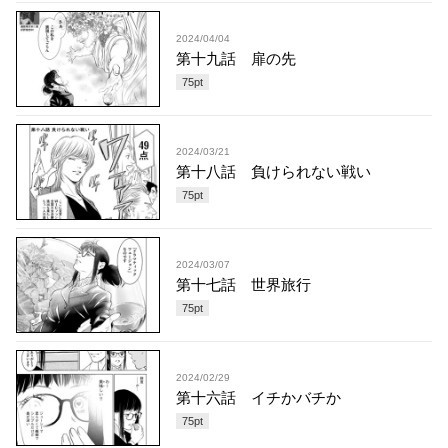
2024/04/04
第十九話 扉の先
75
pt
2024/03/21
第十八話 負けられない戦い
75
pt
2024/03/07
第十七話 世界旅行
75
pt
2024/02/29
第十六話 イチかバチか
75
pt