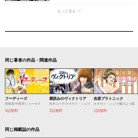
もっと見る
同じ著者の作品・関連作品
フーディーズ
票読みのヴィクトリア
吉原プラトニック
亜樹直/中西淳/ショーキチ
鈴木コイチ/オキモト・シュウ
オキモト・シュウ/藤川よつ葉
4話無料
2話無料
1話無料
同じ掲載誌の作品