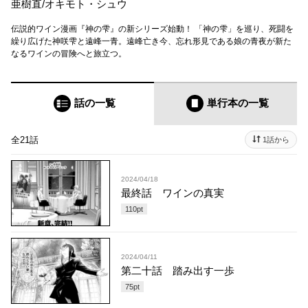
亜樹直
/
オキモト・シュウ
伝説的ワイン漫画『神の雫』の新シリーズ始動！ 「神の雫」を巡り、死闘を
繰り広げた神咲雫と遠峰一青。遠峰亡き今、忘れ形見である娘の青夜が新た
なるワインの冒険へと旅立つ。
話の一覧
単行本
の一覧
全21話
1話から
2024/04/18
最終話 ワインの真実
110
pt
2024/04/11
第二十話 踏み出す一歩
75
pt