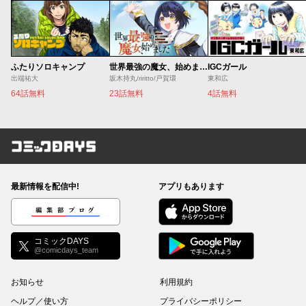
ふたりソロキャンプ
世界最強の魔女、始めました ～私だけ『攻略サイト』を見れる世界で自由に生きます～
IGCガール
出端祐大
坂木持丸/riritto/戸賀環
東和広
64話無料
23話無料
4話無料
コミックDAYS
最新情報を配信中!
アプリもあります
編集部ブログ
コミックDAYS
@comicdays_team
お知らせ
利用規約
ヘルプ／使い方
プライバシーポリシー