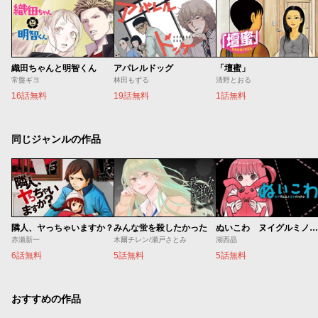
織田ちゃんと明智くん
アパレルドッグ
「壇蜜」
常盤ギヨ
林田もずる
清野とおる
16話無料
19話無料
1話無料
同じジャンルの作品
隣人、ヤっちゃいますか？
みんな蛍を殺したかった
ぬいこわ ヌイグルミノコワイハナシ
赤瀬新一
木爾チレン/瀬戸さとみ
湖西晶
6話無料
5話無料
5話無料
おすすめの作品