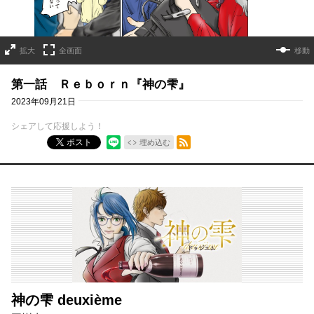
拡大
全画面
移動
第一話 Ｒｅｂｏｒｎ『神の雫』
2023年09月21日
シェアして応援しよう！
RSSフィード
ポスト
埋め込む
神の雫 deuxième