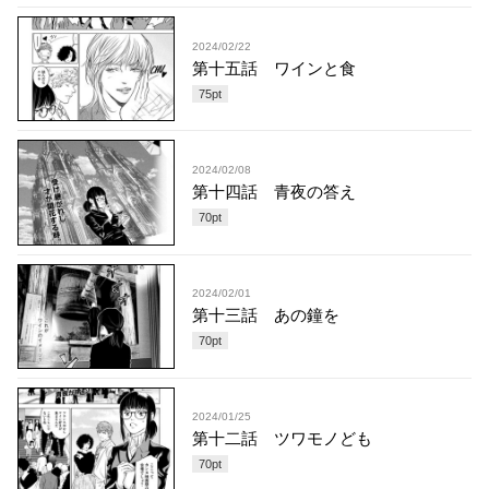
2024/02/22
第十五話 ワインと食
75
pt
2024/02/08
第十四話 青夜の答え
70
pt
2024/02/01
第十三話 あの鐘を
70
pt
2024/01/25
第十二話 ツワモノども
70
pt