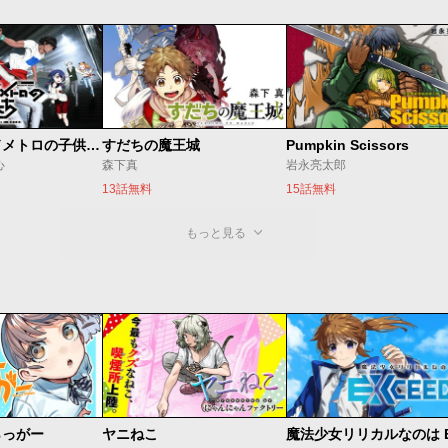
ベオグラードメトロの子供たち
すだちの魔王城
Pumpkin Scissors
心
森下真
岩永亮太郎
13話無料
15話無料
もっと見る
らっがー
ヤニねこ