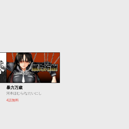
暴力万歳
河本ほむら/なだいにし
4話無料