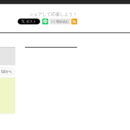
シェアして応援しよう！
RSSフィード
ポスト
埋め込む
1話から