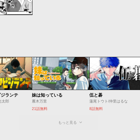
ビジランテ
妹は知っている
伍と碁
光太郎
雁木万里
蓮尾トウト/仲里はるな
21話無料
8話無料
もっと見る