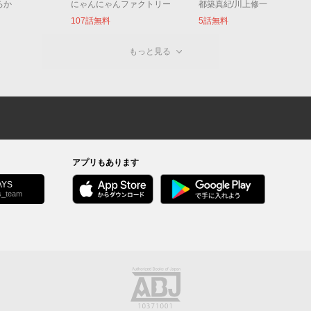
ろか
にゃんにゃんファクトリー
都築真紀/川上修一
107話無料
5話無料
もっと見る
アプリもあります
YS
s_team