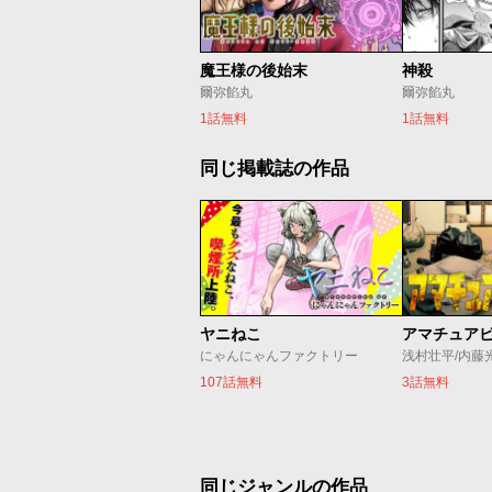
魔王様の後始末
神殺
爾弥餡丸
爾弥餡丸
1話無料
1話無料
同じ掲載誌の作品
ヤニねこ
アマチュア
にゃんにゃんファクトリー
浅村壮平/内藤
107話無料
3話無料
同じジャンルの作品