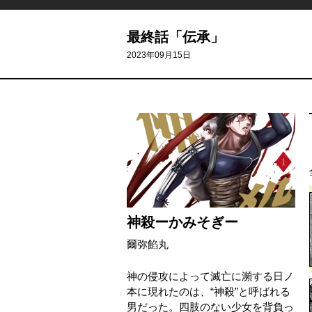
最終話「伝承」
2023年09月15日
神殺ーかみそぎー
爾弥餡丸
神の侵攻によって滅亡に瀕する日ノ
本に現れたのは、“神殺”と呼ばれる
男だった。四肢のない少女を背負っ