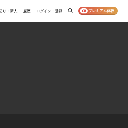
プレミアム体験
切り・新人
履歴
ログイン・登録
検
¥0
索