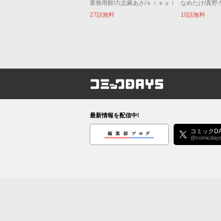
業務用餅/六志麻あさ/ｋｉｓｕｉ
なめたけ/真野
27話無料
10話無料
コミックDAYS
最新情報を配信中!
編集部ブログ
コミックDA
@comicday