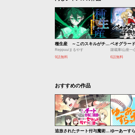
種生産 ～このスキルがチートだとまだ誰も気付いていない～
Reppuu/まるやす
隷蔵庫/山座一
9話無料
6話無料
おすすめの作品
追放されたチート付与魔術師は気ままなセカンドライフを謳歌する。 ～俺は武器だけじゃなく、あらゆるものに『強化ポイント』を付与できるし、俺の意思でいつでも効果を解除できるけど、残った人たち大丈夫？～
ゆーあーす