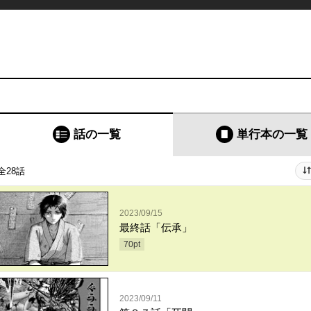
話の一覧
単行本
の一覧
全28話
2023/09/15
最終話「伝承」
70
pt
2023/09/11