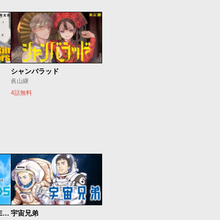
シャンバラッド
眞山継
4話無料
魔法少女リリカルなのは EXCEEDS
宇宙兄弟