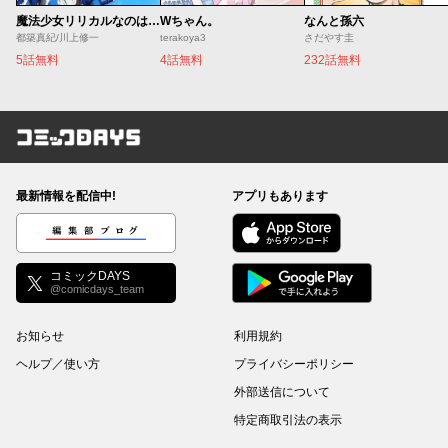
魔法少女リリカルなのは EXCEEDS
Wちゃん。
なんと孫六
都築真紀/川上修一
terakoya3
さだやす圭
5話無料
4話無料
232話無料
コミックDAYS
最新情報を配信中!
アプリもあります
編集部ブログ
コミックDAYS
@comicdays_team
お知らせ
利用規約
ヘルプ／使い方
プライバシーポリシー
外部送信について
特定商取引法の表示