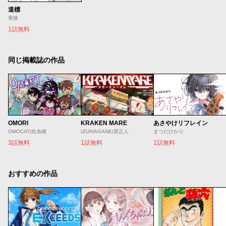
道標
青猿
1話無料
同じ掲載誌の作品
OMORI
KRAKEN MARE
あさやけリフレイン
OMOCAT/此糸縫
IZU/HAGANE/原正人
まつだひかり
3話無料
1話無料
1話無料
おすすめの作品