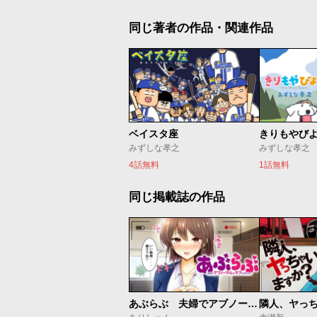
同じ著者の作品・関連作品
ベイスタ座
きりもやび
みずしな孝之
みずしな孝之
4話無料
1話無料
同じ掲載誌の作品
あぶらぶ 夫婦でアブノーマルなラブしませんか？
隣人、ヤっ