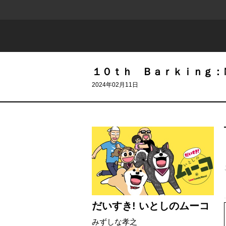
１０ｔｈ Ｂａｒｋｉｎｇ：
2024年02月11日
だいすき! いとしのムーコ
みずしな孝之