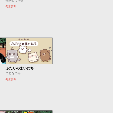
福満しげゆき
4話無料
ふたりのまいにち
つじなつみ
4話無料