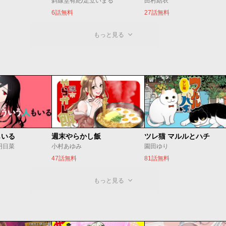
斜線堂有紀/足立いまる
田村結衣
6話無料
27話無料
もっと見る
もいる
週末やらかし飯
ツレ猫 マルルとハチ
明日菜
小村あゆみ
園田ゆり
47話無料
81話無料
もっと見る