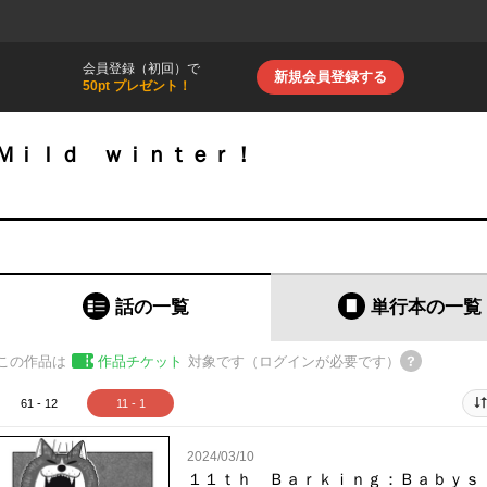
会員登録（初回）で
新規会員登録する
50pt プレゼント！
Ｍｉｌｄ ｗｉｎｔｅｒ！
話の一覧
単行本
の一覧
この作品は
作品チケット
対象です（ログインが必要です）
61 - 12
11 - 1
2024/03/10
１１ｔｈ Ｂａｒｋｉｎｇ：Ｂａｂｙｓ