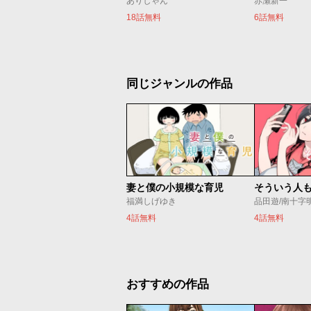
ありしゃん
赤瀬新一
18話無料
6話無料
同じジャンルの作品
妻と僕の小規模な育児
そういう人
福満しげゆき
品田遊/南十字
4話無料
4話無料
おすすめの作品