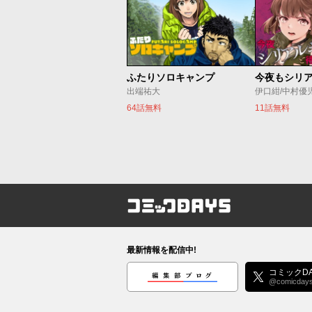
ふたりソロキャンプ
出端祐大
伊口紺/中村優
64話無料
11話無料
コミックDAYS
最新情報を配信中!
編集部ブログ
コミックDA
@comicday