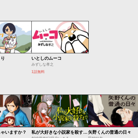
より
いとしのムーコ
みずしな孝之
1話無料
ちゃいますか？
私が大好きな小説家を殺すまで
矢野くんの普通の日々