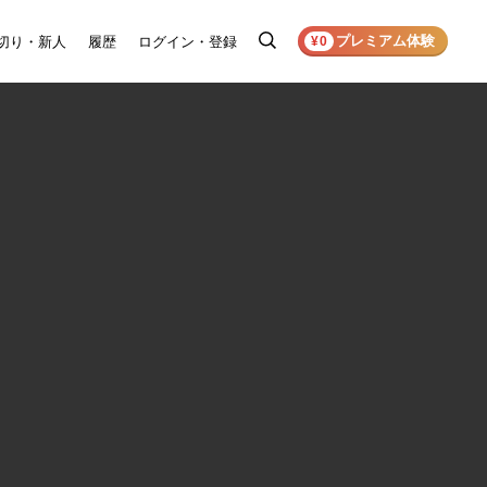
プレミアム体験
切り・新人
履歴
ログイン・登録
検
¥0
索