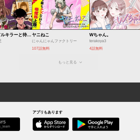
今夜もシリアルキラーと待ち合わせ
ヤニねこ
Wちゃん。
児
にゃんにゃんファクトリー
terakoya3
107話無料
4話無料
もっと見る
アプリもあります
YS
s_team