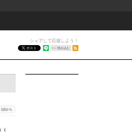
シェアして応援しよう！
RSSフィード
ポスト
埋め込む
1話から
ｉｔ