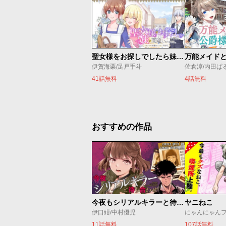
聖女様をお探しでしたら妹で間違いありません。さあどうぞお連れください、今すぐ。
伊賀海栗/足戸手斗
41話無料
4話無料
おすすめの作品
今夜もシリアルキラーと待ち合わせ
ヤニねこ
伊口紺/中村優児
にゃんにゃん
11話無料
107話無料