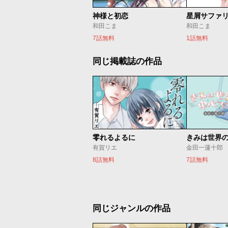
神様と初恋
星屑サファ
和田こま
和田こま
7話無料
1話無料
同じ掲載誌の作品
零れるよるに
きみは世界
有賀リエ
金田一蓮十郎
8話無料
7話無料
同じジャンルの作品