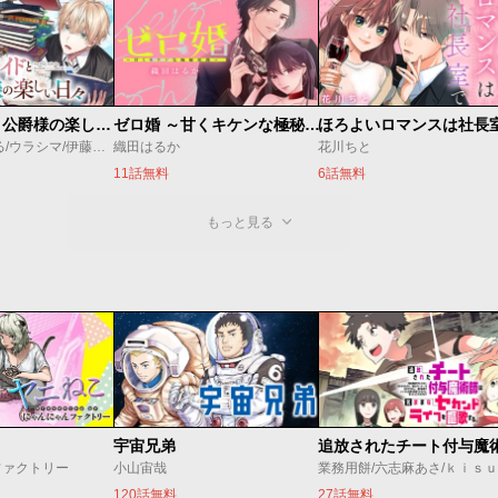
万能メイドと公爵様の楽しい日々
ゼロ婚 ～甘くキケンな極秘任務～
ほろよいロマンスは社長
佐倉涼/内田ぱる/ウラシマ/伊藤テリヤキ
織田はるか
花川ちと
11話無料
6話無料
もっと見る
宇宙兄弟
ファクトリー
小山宙哉
業務用餅/六志麻あさ/ｋｉｓ
120話無料
27話無料