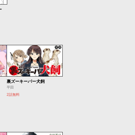
ー
裏ズーキーパー犬飼
平田
2話無料