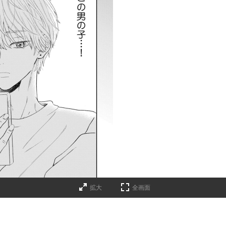
拡大
全画面