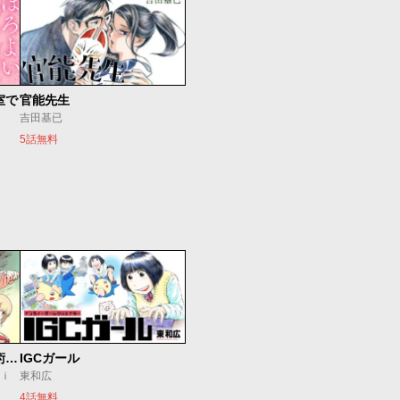
室で
官能先生
吉田基已
5話無料
追放されたチート付与魔術師は気ままなセカンドライフを謳歌する。 ～俺は武器だけじゃなく、あらゆるものに『強化ポイント』を付与できるし、俺の意思でいつでも効果を解除できるけど、残った人たち大丈夫？～
IGCガール
ｕｉ
東和広
4話無料