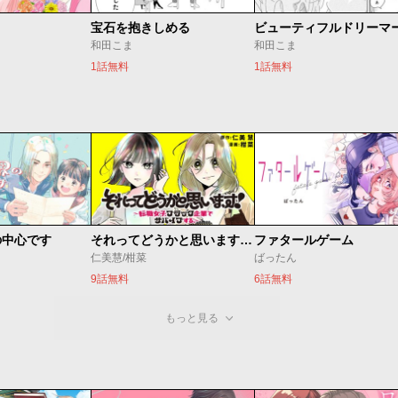
リ
宝石を抱きしめる
ビューティフルドリーマ
和田こま
和田こま
1話無料
1話無料
の中心です
それってどうかと思います！～転職女子、ブラック企業でサバイブする。～
ファタールゲーム
仁美慧/柑菜
ばったん
9話無料
6話無料
もっと見る