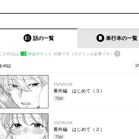
話の一覧
単行本
の一覧
この作品は
作品チケット
対象です（ログインが必要です）
全40話
2025/01/24
番外編 はじめて（３）
70
pt
2025/01/24
番外編 はじめて（２）
70
pt