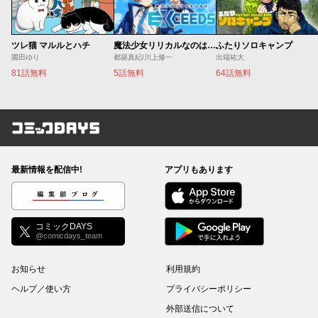
ツレ猫 マルルとハチ
魔法少女リリカルなのは EXCEEDS
ふたりソロキャンプ
園田ゆり
都築真紀/川上修一
出端祐大
81話無料
5話無料
64話無料
コミックDAYS
最新情報を配信中!
アプリもあります
編集部ブログ
コミックDAYS
@comicdays_team
お知らせ
利用規約
ヘルプ／使い方
プライバシーポリシー
外部送信について