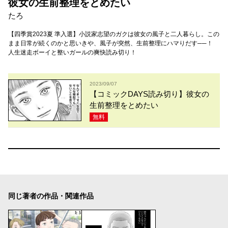
彼女の生前整理をとめたい
たろ
【四季賞2023夏 準入選】小説家志望のガクは彼女の風子と二人暮らし。この
まま日常が続くのかと思いきや、風子が突然、生前整理にハマりだす──！
人生迷走ボーイと整いガールの爽快読み切り！
2023/09/07
【コミックDAYS読み切り】彼女の
生前整理をとめたい
無料
同じ著者の作品・関連作品