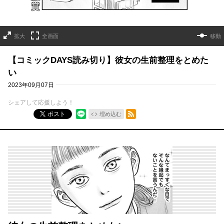
拡大
全画面
移動
【コミックDAYS読み切り】彼女の生前整理をとめた
い
2023年09月07日
シェアして応援しよう！
RSSフィード
ポスト
埋め込む