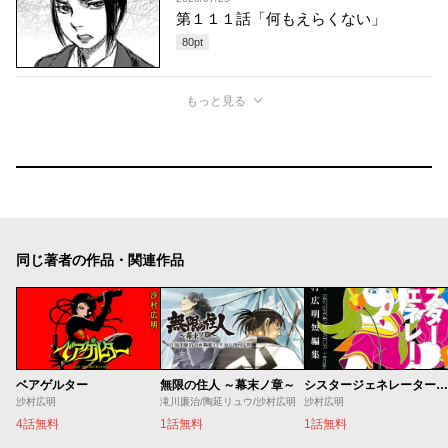
第１１１話「何もえらくない」
80
pt
もっと見る
同じ著者の作品・関連作品
ベアゲルター
無限の住人 ～幕末ノ章～
シスタージェネレーター 沙村広明短編集
沙村広明
滝川廉治/陶延リュウ/沙村広明
沙村広明
4話無料
1話無料
1話無料