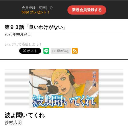
会員登録（初回）で
新規会員登録する
50pt プレゼント！
第９３話「良いわけがない」
2023年08月24日
シェアして応援しよう！
RSSフィード
ポスト
埋め込む
波よ聞いてくれ
沙村広明