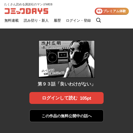
たくさん読める講談社のマンガWEB
コミックDAYS
¥0
プレミアム体験
無料連載
読み切り・新人
履歴
ログイン・登録
検
索
第９３話「良いわけがない」
ログインして読む
105pt
この作品の
無料公開中の話へ