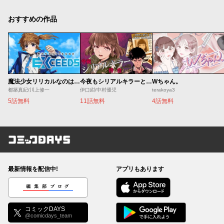
おすすめの作品
魔法少女リリカルなのは EXCEEDS
今夜もシリアルキラーと待ち合わせ
Wちゃん。
都築真紀/川上修一
伊口紺/中村優児
terakoya3
5話無料
11話無料
4話無料
コミックDAYS
最新情報を配信中!
アプリもあります
編集部ブログ
コミックDAYS
@comicdays_team