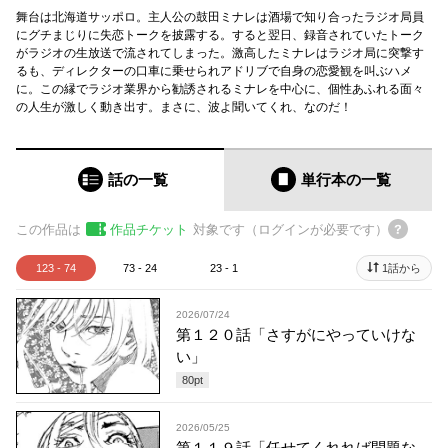
舞台は北海道サッポロ。主人公の鼓田ミナレは酒場で知り合ったラジオ局員
にグチまじりに失恋トークを披露する。すると翌日、録音されていたトーク
がラジオの生放送で流されてしまった。激高したミナレはラジオ局に突撃す
るも、ディレクターの口車に乗せられアドリブで自身の恋愛観を叫ぶハメ
に。この縁でラジオ業界から勧誘されるミナレを中心に、個性あふれる面々
の人生が激しく動き出す。まさに、波よ聞いてくれ、なのだ！
話の一覧
単行本
の一覧
この作品は
作品チケット
対象です（ログインが必要です）
123 - 74
73 - 24
23 - 1
1話から
2026/07/24
第１２０話「さすがにやっていけな
い」
80
pt
2026/05/25
第１１９話「任せてくれれば問題な