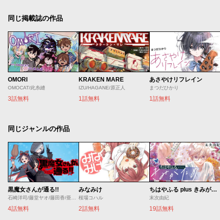
同じ掲載誌の作品
OMORI
KRAKEN MARE
あさやけリフレイン
OMOCAT/此糸縫
IZU/HAGANE/原正人
まつだひかり
3話無料
1話無料
1話無料
同じジャンルの作品
黒魔女さんが通る!!
みなみけ
ちはやふる plus きみがため
石崎洋司/藤堂ヤオ/藤田香/亜沙美
桜場コハル
末次由紀
4話無料
2話無料
19話無料