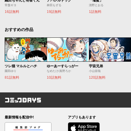
織田ちゃんと明智くん
アパレルドッグ
「壇蜜」
常盤ギヨ
林田もずる
清野とおる
16話無料
19話無料
1話無料
おすすめの作品
ツレ猫 マルルとハチ
ゆーあーすらっがー
宇宙兄弟
園田ゆり
なめたけ/真野ろか
小山宙哉
81話無料
10話無料
120話無料
コミックDAYS
最新情報を配信中!
アプリもあります
編集部ブログ