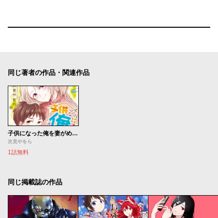
同じ著者の作品・関連作品
子供になった俺を妻がめちゃくちゃ愛でてくる ～曜路と乙菜の夫婦生活～
次見やをら
1話無料
同じ掲載誌の作品