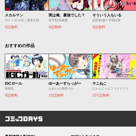
スカルマン
実は俺、最強でした？
そういう人もいる
ＭＥＩＭＵ/石ノ森章太郎
澄守彩/高橋愛
品田遊/南十字明日菜
0話無料
4話無料
4話無料
おすすめの作品
IGCガール
ゆーあーすらっがー
ヤニねこ
東和広
なめたけ/真野ろか
にゃんにゃんファクトリー
4話無料
10話無料
107話無料
コミックDAYS