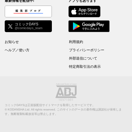
最新情報を配信中!
アプリもあります
編集部ブログ
コミックDAYS
@comicdays_team
お知らせ
利用規約
ヘルプ／使い方
プライバシーポリシー
外部送信について
特定商取引法の表示
コミックDAYSは正規版配信サイトマークを取得したサービスです。
©
KODANSHA Ltd.
All rights reserved. このサイトのデータの著作権は講談社が保有しま
す。無断複製転載放送等は禁止します。