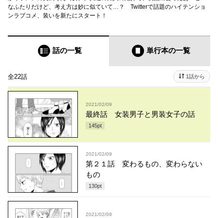
なふたりだけど、考え方は妙に似ていて…？ Twitterで話題のハイテンショ
ンラブコメ、装いを新たにスタート！
話の一覧
単行本
の一覧
全22話
1話から
2021/02/09
最終話 女装男子と男装女子の話
145
pt
2021/02/09
第２１話 変わるもの、変わらない
もの
130
pt
2021/02/09