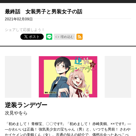
最終話 女装男子と男装女子の話
2021年02月09日
シェアして応援しよう！
RSSフィード
ポスト
埋め込む
逆装ランデヴー
次見やをら
「初めまして！ 青柳宝、〇〇です!!」「初めまして！ 赤崎美鶴、××です!!」―
―かわいいは正義！ 強気美少女の宝ちゃん（男）と、いつでも男前！ さわや
かイケメンの美鶴くん（女）。共通の知人の紹介で、偶然出会ったあべこべ