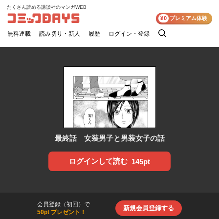
たくさん読める講談社のマンガWEB
コミックDAYS
¥0
プレミアム体験
無料連載
読み切り・新人
履歴
ログイン・登録
検
索
最終話 女装男子と男装女子の話
ログインして読む
145pt
会員登録（初回）で
新規会員登録する
50pt プレゼント！