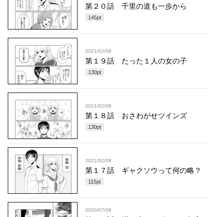
第２０話 千里の道も一歩から
145
pt
2021/02/09
第１９話 たった１人の女の子
130
pt
2021/02/09
第１８話 おさわがせツインズ
130
pt
2021/02/09
第１７話 ギャクソウって何の略？
115
pt
2020/07/09