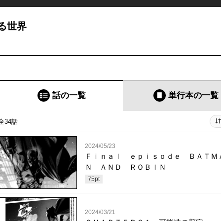
る世界
話の一覧
単行本
の一覧
全34話
2024/05/23
Ｆｉｎａｌ ｅｐｉｓｏｄｅ ＢＡＴＭ
Ｎ ＡＮＤ ＲＯＢＩＮ
75
pt
2024/03/21