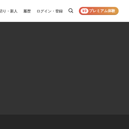
プレミアム体験
切り・新人
履歴
ログイン・登録
検
¥0
索