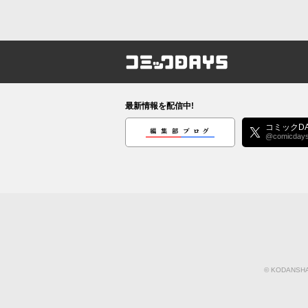
コミックDAYS
最新情報を配信中!
編集部ブログ
コミックDA
@comicday
©
KODANSHA 