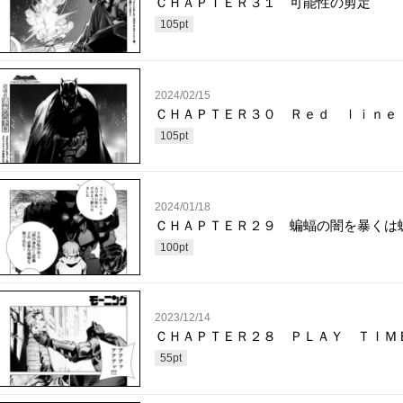
ＣＨＡＰＴＥＲ３１ 可能性の剪定
105
pt
2024/02/15
ＣＨＡＰＴＥＲ３０ Ｒｅｄ ｌｉｎｅ
105
pt
2024/01/18
ＣＨＡＰＴＥＲ２９ 蝙蝠の闇を暴くは
100
pt
2023/12/14
ＣＨＡＰＴＥＲ２８ ＰＬＡＹ ＴＩＭ
55
pt