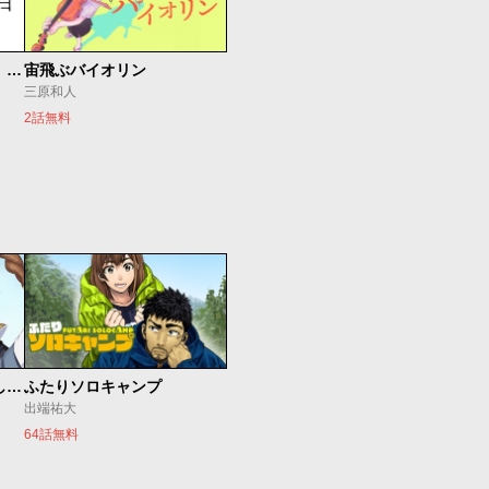
もうひとつのピアノの森 整う音
宙飛ぶバイオリン
三原和人
2話無料
世界最強の魔女、始めました ～私だけ『攻略サイト』を見れる世界で自由に生きます～
ふたりソロキャンプ
出端祐大
64話無料