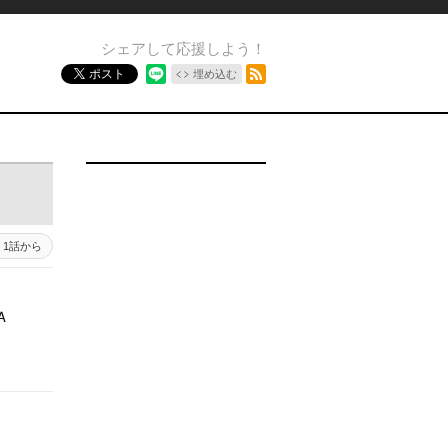
シェアして応援しよう！
RSSフィード
ポスト
埋め込む
1話から
Ａ