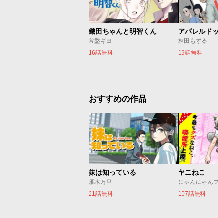
織田ちゃんと明智くん
アパレルド
常盤ギヨ
林田もずる
16話無料
19話無料
おすすめの作品
妹は知っている
ヤニねこ
雁木万里
にゃんにゃん
21話無料
107話無料