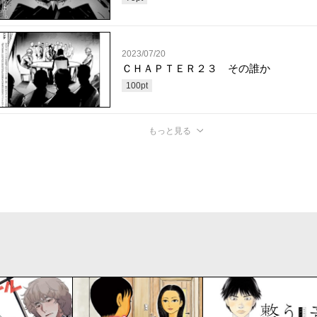
2023/07/20
ＣＨＡＰＴＥＲ２３ その誰か
100
pt
もっと見る