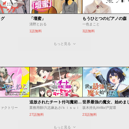
ッグ
「壇蜜」
清野とおる
一色まこと
1話無料
3話無料
もっと見る
追放されたチート付与魔術師は気ままなセカンドライフを謳歌する。 ～俺は武器だけじゃなく、あらゆるものに『強化ポイント』を付与できるし、俺の意思でいつでも効果を解除できるけど、残った人たち大丈夫？～
ファクトリー
業務用餅/六志麻あさ/ｋｉｓｕｉ
坂木持丸/riritto/戸賀環
27話無料
23話無料
もっと見る