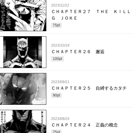
2023/11/22
ＣＨＡＰＴＥＲ２７ ＴＨＥ ＫＩＬＬ
Ｇ ＪＯＫＥ
75
pt
2023/10/19
ＣＨＡＰＴＥＲ２６ 邂逅
100
pt
2023/09/21
ＣＨＡＰＴＥＲ２５ 自縛するカタチ
90
pt
2023/08/24
ＣＨＡＰＴＥＲ２４ 正義の概念
75
pt