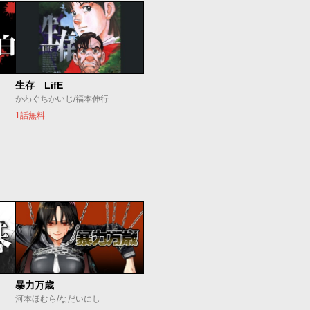
生存 LifE
かわぐちかいじ/福本伸行
1話無料
暴力万歳
河本ほむら/なだいにし