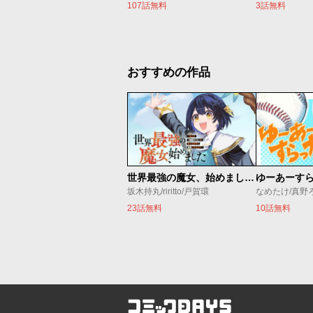
107話無料
3話無料
おすすめの作品
世界最強の魔女、始めました ～私だけ『攻略サイト』を見れる世界で自由に生きます～
ゆーあーす
坂木持丸/riritto/戸賀環
なめたけ/真野
23話無料
10話無料