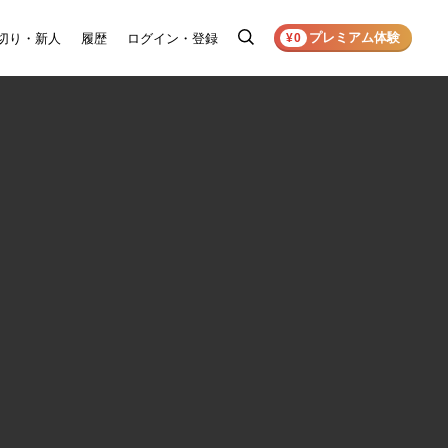
プレミアム体験
切り・新人
履歴
ログイン・登録
検
¥0
索