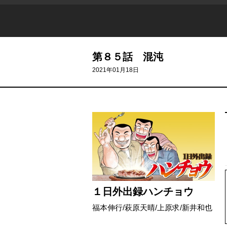
第８５話 混沌
2021年01月18日
１日外出録ハンチョウ
福本伸行
/
萩原天晴
/
上原求
/
新井和也