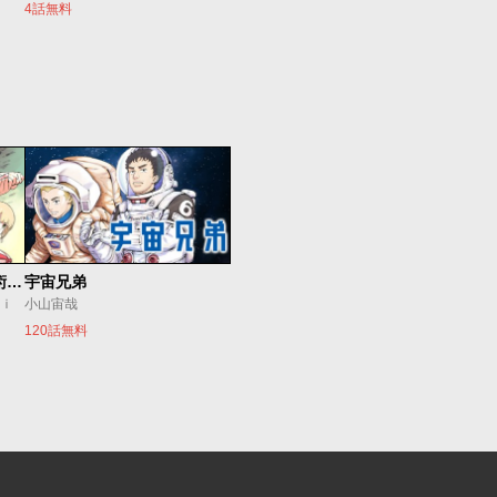
4話無料
追放されたチート付与魔術師は気ままなセカンドライフを謳歌する。 ～俺は武器だけじゃなく、あらゆるものに『強化ポイント』を付与できるし、俺の意思でいつでも効果を解除できるけど、残った人たち大丈夫？～
宇宙兄弟
ｕｉ
小山宙哉
120話無料