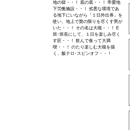
地の獄・・！ 底の底・・！ 帝愛地
下労働施設・・！ 劣悪な環境であ
る地下にいながら「１日外出券」を
使い、地上で贅の限りを尽くす男が
いた・・！ その名は大槻・・！ E
班･班長にして、１日を楽しみ尽く
す匠・・！ 飲んで食って大満
喫・・！ のたり楽しむ大槻を描
く、飯テロ･スピンオフ・・！