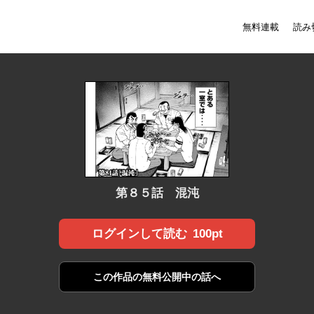
無料連載
読み
第８５話 混沌
100pt
ログインして読む
この作品の
無料公開中の話へ