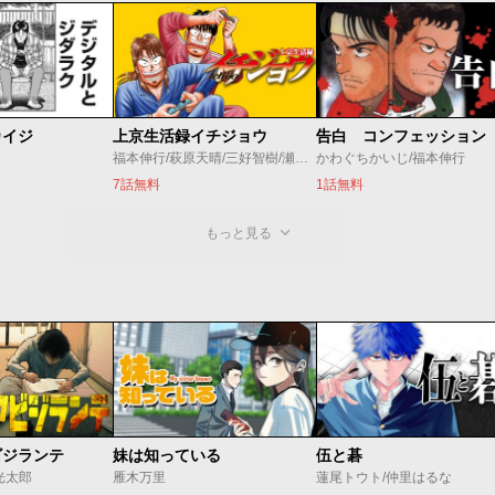
カイジ
上京生活録イチジョウ
告白 コンフェッション
福本伸行/萩原天晴/三好智樹/瀬戸義明
かわぐちかいじ/福本伸行
7話無料
1話無料
もっと見る
ビジランテ
妹は知っている
伍と碁
光太郎
雁木万里
蓮尾トウト/仲里はるな