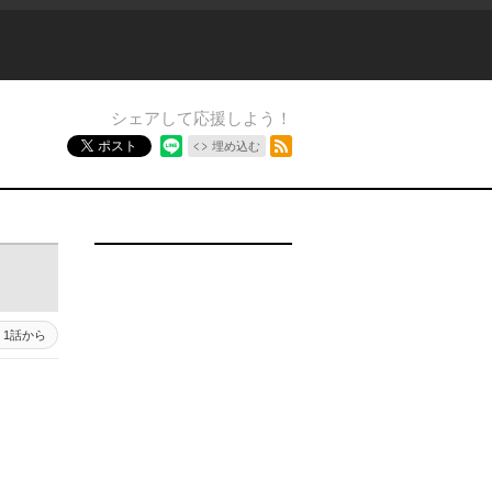
シェアして応援しよう！
RSSフィード
ポスト
埋め込む
1話から