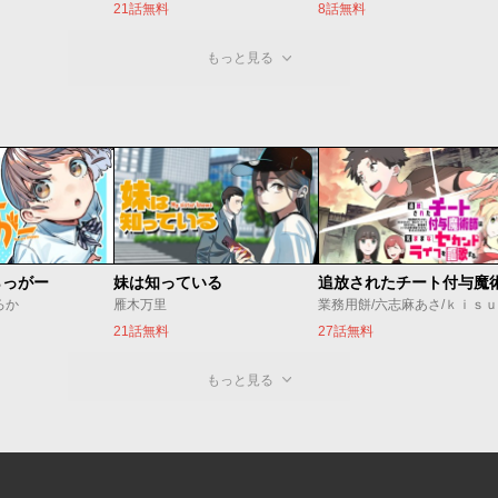
21話無料
8話無料
もっと見る
らっがー
妹は知っている
ろか
雁木万里
業務用餅/六志麻あさ/ｋｉｓ
21話無料
27話無料
もっと見る