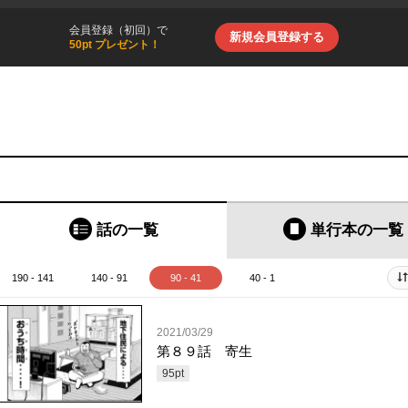
会員登録（初回）で
新規会員登録する
50pt プレゼント！
話の一覧
単行本
の一覧
190 - 141
140 - 91
90 - 41
40 - 1
2021/03/29
第８９話 寄生
95
pt