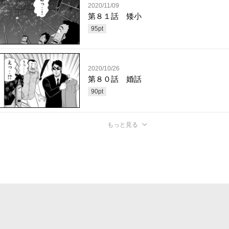
2020/11/09
第８１話 矮小
95
pt
2020/10/26
第８０話 婚話
90
pt
もっと見る