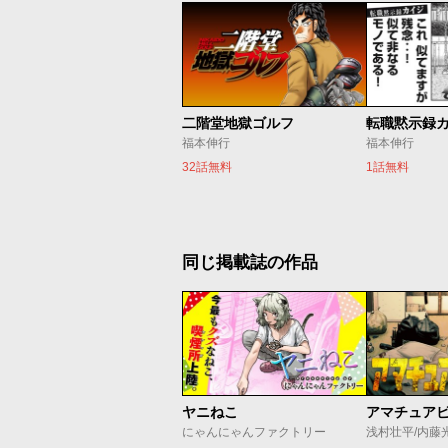
二階堂地獄ゴルフ
転職黙示録
福本伸行
福本伸行
32話無料
1話無料
同じ掲載誌の作品
ヤニねこ
アマチュア
にゃんにゃんファクトリー
浅村壮平/内藤