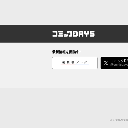
コミックDAYS
最新情報を配信中!
編集部ブログ
コミックDA
@comicday
©
KODANSHA 