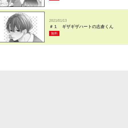
2021/01/13
＃１ ギザギザハートの志倉くん
無料