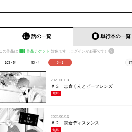
話の一覧
単行本
の一覧
この作品は
作品チケット
対象です（ログインが必要です）
103 - 54
53 - 4
3 - 1
2021/01/13
＃３ 志倉くんとビーフレンズ
無料
2021/01/13
＃２ 志倉ディスタンス
無料