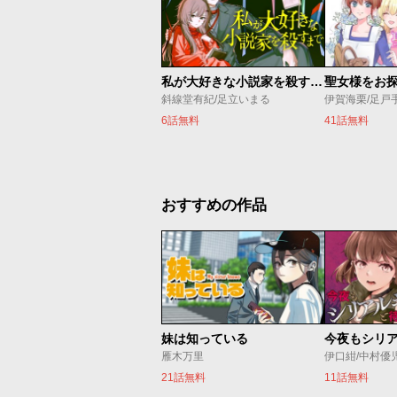
私が大好きな小説家を殺すまで
斜線堂有紀/足立いまる
伊賀海栗/足戸
6話無料
41話無料
おすすめの作品
妹は知っている
雁木万里
伊口紺/中村優
21話無料
11話無料