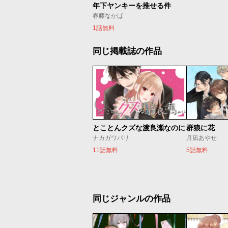
年下ヤンキーを推せる件
春藤なかば
1話無料
同じ掲載誌の作品
とことんクズな渡良瀬なのに
群狼に花
ナカガワパリ
月凪あやせ
11話無料
5話無料
同じジャンルの作品