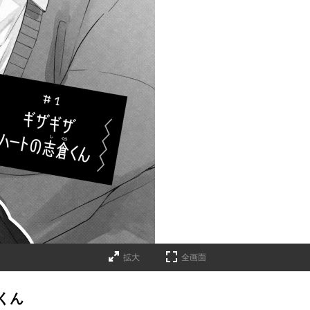
拡大
全画面
くん