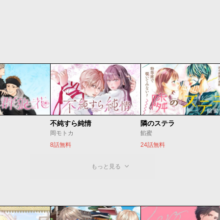
不純すら純情
隣のステラ
岡モトカ
餡蜜
8話無料
24話無料
もっと見る