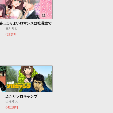
ゼロ婚 ～甘くキケンな極秘任務～
ほろよいロマンスは社長室で
花川ちと
6話無料
ふたりソロキャンプ
出端祐大
64話無料