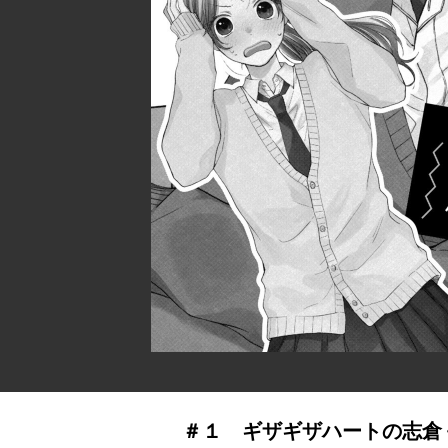
＃１ ギザギザハートの志倉