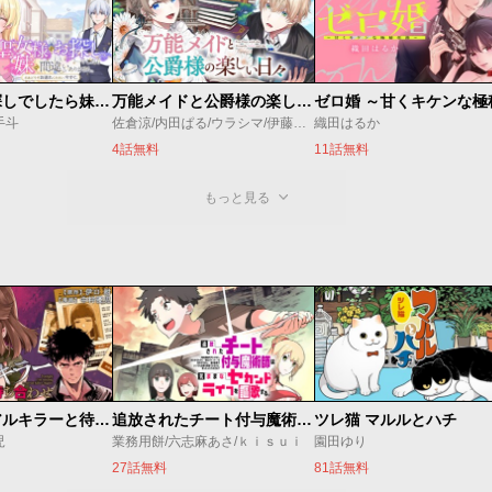
聖女様をお探しでしたら妹で間違いありません。さあどうぞお連れください、今すぐ。
万能メイドと公爵様の楽しい日々
手斗
佐倉涼/内田ぱる/ウラシマ/伊藤テリヤキ
織田はるか
4話無料
11話無料
もっと見る
今夜もシリアルキラーと待ち合わせ
追放されたチート付与魔術師は気ままなセカンドライフを謳歌する。 ～俺は武器だけじゃなく、あらゆるものに『強化ポイント』を付与できるし、俺の意思でいつでも効果を解除できるけど、残った人たち大丈夫？～
ツレ猫 マルルとハチ
児
業務用餅/六志麻あさ/ｋｉｓｕｉ
園田ゆり
27話無料
81話無料