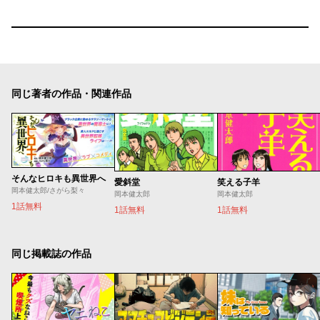
同じ著者の作品・関連作品
そんなヒロキも異世界へ
愛斜堂
笑える子羊
岡本健太郎/さがら梨々
岡本健太郎
岡本健太郎
1話無料
1話無料
1話無料
同じ掲載誌の作品