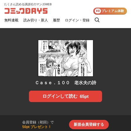
たくさん読める講談社のマンガWEB
コミックDAYS
¥0
プレミアム体験
無料連載
読み切り・新人
履歴
ログイン・登録
検
索
Ｃａｓｅ．１００ 老水夫の詩
ログインして読む
65pt
会員登録（初回）で
新規会員登録する
50pt プレゼント！