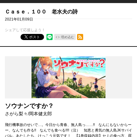
Ｃａｓｅ．１００ 老水夫の詩
2021年01月09日
シェアして応援しよう！
RSSフィード
ポスト
埋め込む
ソウナンですか？
さがら梨々
/
岡本健太郎
飛行機事故のせいで…。今日から青春、無人島っ……!! なんにもないからー
ー、なんでも作る!! なんでも食べる!!!!（泣） 知恵と勇気の無人島JKサバイ
バル。あたしたち、けっこう元気です！ 【1巻収録内容】セミの食べ方、罠