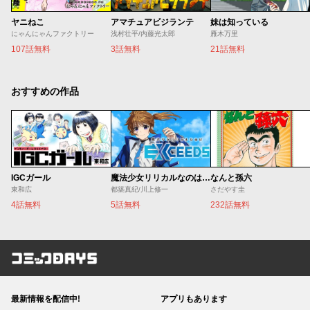
ヤニねこ
アマチュアビジランテ
妹は知っている
にゃんにゃんファクトリー
浅村壮平/内藤光太郎
雁木万里
107話無料
3話無料
21話無料
おすすめの作品
IGCガール
魔法少女リリカルなのは EXCEEDS
なんと孫六
東和広
都築真紀/川上修一
さだやす圭
4話無料
5話無料
232話無料
コミックDAYS
最新情報を配信中!
アプリもあります