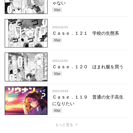
ゃない
50
pt
2021/11/15
Ｃａｓｅ．１２１ 学校の生態系
65
pt
2021/11/01
Ｃａｓｅ．１２０ ほまれ服を買う
50
pt
2021/10/18
Ｃａｓｅ．１１９ 普通の女子高生
になりたい
60
pt
もっと見る