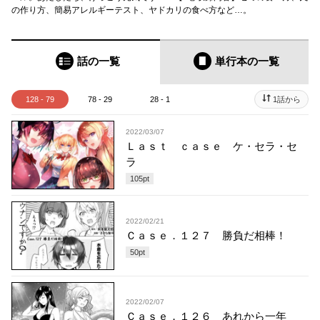
の作り方、簡易アレルギーテスト、ヤドカリの食べ方など…。
話の一覧
単行本
の一覧
128 - 79
78 - 29
28 - 1
1話から
2022/03/07
Ｌａｓｔ ｃａｓｅ ケ・セラ・セ
ラ
105
pt
2022/02/21
Ｃａｓｅ．１２７ 勝負だ相棒！
50
pt
2022/02/07
Ｃａｓｅ．１２６ あれから一年