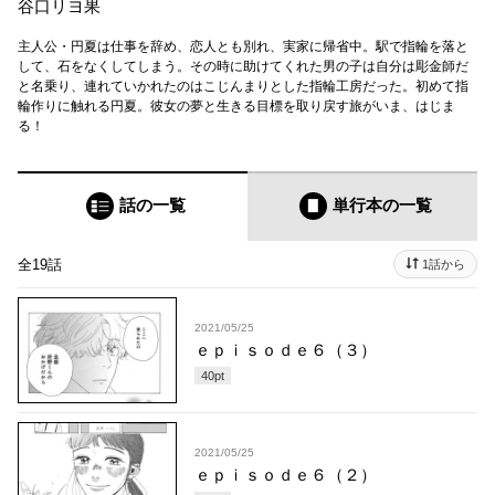
谷口リヨ果
主人公・円夏は仕事を辞め、恋人とも別れ、実家に帰省中。駅で指輪を落と
して、石をなくしてしまう。その時に助けてくれた男の子は自分は彫金師だ
と名乗り、連れていかれたのはこじんまりとした指輪工房だった。初めて指
輪作りに触れる円夏。彼女の夢と生きる目標を取り戻す旅がいま、はじま
る！
話の一覧
単行本
の一覧
全19話
1話から
2021/05/25
ｅｐｉｓｏｄｅ６（３）
40
pt
2021/05/25
ｅｐｉｓｏｄｅ６（２）