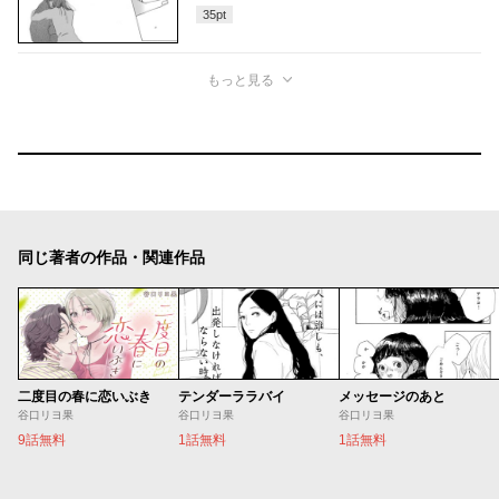
35
pt
もっと見る
同じ著者の作品・関連作品
二度目の春に恋いぶき
テンダーララバイ
メッセージのあと
谷口リヨ果
谷口リヨ果
谷口リヨ果
9話無料
1話無料
1話無料