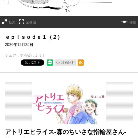
拡大
全画面
移動
ｅｐｉｓｏｄｅ１（２）
2020年12月25日
シェアして応援しよう！
RSSフィード
ポスト
埋め込む
アトリエヒライス‐森のちいさな指輪屋さん‐