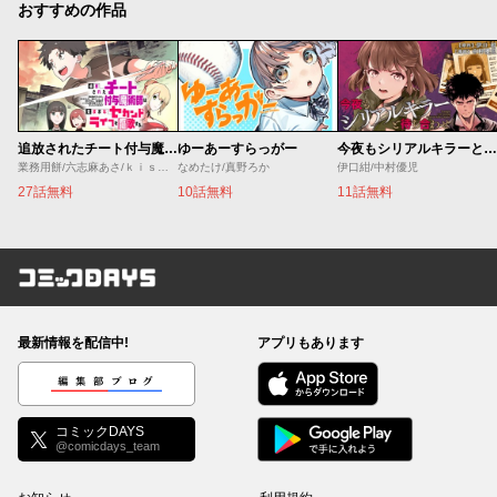
おすすめの作品
追放されたチート付与魔術師は気ままなセカンドライフを謳歌する。 ～俺は武器だけじゃなく、あらゆるものに『強化ポイント』を付与できるし、俺の意思でいつでも効果を解除できるけど、残った人たち大丈夫？～
ゆーあーすらっがー
今夜もシリアルキラーと待ち合わせ
業務用餅/六志麻あさ/ｋｉｓｕｉ
なめたけ/真野ろか
伊口紺/中村優児
27話無料
10話無料
11話無料
コミックDAYS
最新情報を配信中!
アプリもあります
編集部ブログ
コミックDAYS
@comicdays_team