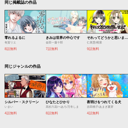
同じ掲載誌の作品
零れるよるに
きみは世界の中心です
それってどうかと思います！～転職女子、ブラック企業でサバイブする。～
有賀リエ
金田一蓮十郎
仁美慧/柑菜
8話無料
7話無料
9話無料
同じジャンルの作品
シルバー・スクリーン
ひなたとひかり
夜明けをつれてくる犬
いまい
高杉六花/べあろ/万冬しま
吉田桃子/あまぎ夏芽
4話無料
8話無料
4話無料