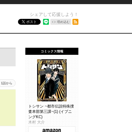
シェアして応援しよう！
RSSフィード
ポスト
埋め込む
コミックス情報
1話から
トシサン ~都市伝説特殊捜
査本部第三課~(1) (イブニ
ングKC)
木村 大介