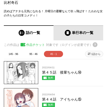
比村奇石
読めばアナタも元気になれる！ 月曜日の憂鬱なんて吹っ飛ばす！ たわわな女
の子たちの日常コメディ！
話の一覧
単行本
の一覧
この作品は
作品チケット
対象です（ログインが必要です）
145 - 96
95 - 46
45 - 1
1話から
2022/04/11
第４５話 後輩ちゃん⑭
無料
2022/04/04
第４４話 アイちゃん⑮
無料