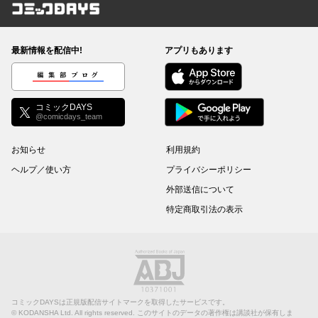
コミックDAYS
最新情報を配信中!
アプリもあります
編集部ブログ
コミックDAYS
@comicdays_team
お知らせ
利用規約
ヘルプ／使い方
プライバシーポリシー
外部送信について
特定商取引法の表示
コミックDAYSは正規版配信サイトマークを取得したサービスです。
©
KODANSHA Ltd.
All rights reserved. このサイトのデータの著作権は講談社が保有しま