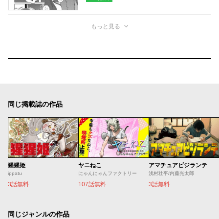
もっと見る
同じ掲載誌の作品
猩猩姫
ヤニねこ
アマチュアビジランテ
ippatu
にゃんにゃんファクトリー
浅村壮平/内藤光太郎
3話無料
107話無料
3話無料
同じジャンルの作品