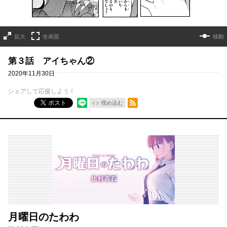
拡大
全画面
移動
第３話 アイちゃん②
2020年11月30日
シェアして応援しよう！
RSSフィード
ポスト
埋め込む
月曜日のたわわ