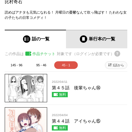
比村奇石
読めばアナタも元気になれる！ 月曜日の憂鬱なんて吹っ飛ばす！ たわわな女
の子たちの日常コメディ！
話の一覧
単行本
の一覧
この作品は
作品チケット
対象です（ログインが必要です）
145 - 96
95 - 46
45 - 1
1話から
2022/04/11
第４５話 後輩ちゃん⑭
無料
2022/04/04
第４４話 アイちゃん⑮
無料