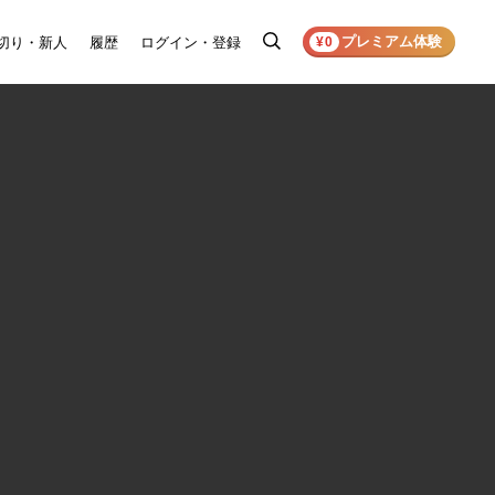
プレミアム体験
切り・新人
履歴
ログイン・登録
検
¥0
索