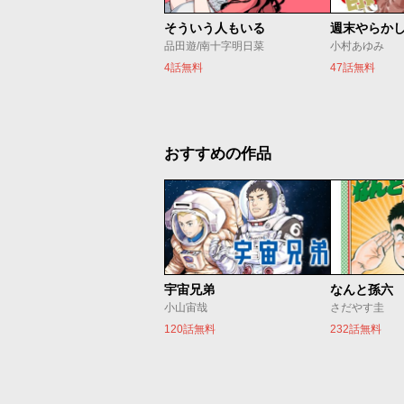
そういう人もいる
週末やらか
品田遊/南十字明日菜
小村あゆみ
4話無料
47話無料
おすすめの作品
宇宙兄弟
なんと孫六
小山宙哉
さだやす圭
120話無料
232話無料