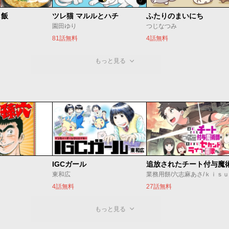
し飯
ツレ猫 マルルとハチ
ふたりのまいにち
園田ゆり
つじなつみ
81話無料
4話無料
もっと見る
IGCガール
東和広
業務用餅/六志麻あさ/ｋｉｓ
4話無料
27話無料
もっと見る