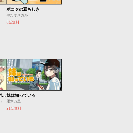
ポコタの豆ちしき
やだオスカル
6話無料
追放されたチート付与魔術師は気ままなセカンドライフを謳歌する。 ～俺は武器だけじゃなく、あらゆるものに『強化ポイント』を付与できるし、俺の意思でいつでも効果を解除できるけど、残った人たち大丈夫？～
妹は知っている
ｕｉ
雁木万里
21話無料