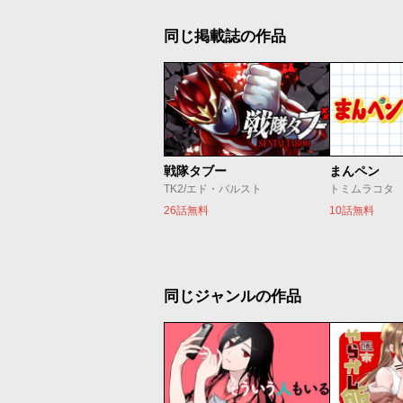
同じ掲載誌の作品
戦隊タブー
まんペン
TK2/エド・バルスト
トミムラコタ
26話無料
10話無料
同じジャンルの作品