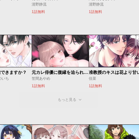
清野静流
清野静流
1話無料
1話無料
信できますか？
元カレ俳優に復縁を迫られてます
准教授のキスは花より甘
のいち
笠間あやめ
佳菜
1話無料
1話無料
もっと見る