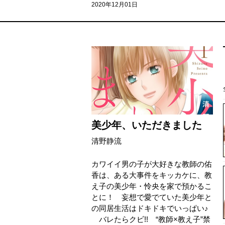
2020年12月01日
美少年、いただきました
清野静流
カワイイ男の子が大好きな教師の佑
香は、ある大事件をキッカケに、教
え子の美少年・怜央を家で預かるこ
とに！ 妄想で愛でていた美少年と
の同居生活はドキドキでいっぱい♪
バレたらクビ!! “教師×教え子”禁