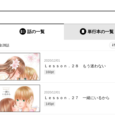
話の一覧
単行本
の一覧
全28話
2020/12/01
Ｌｅｓｓｏｎ．２８ もう迷わない
160
pt
2020/12/01
Ｌｅｓｓｏｎ．２７ 一緒にいるから
145
pt