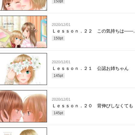
150
pt
2020/12/01
Ｌｅｓｓｏｎ．２２ この気持ちは――
150
pt
2020/12/01
Ｌｅｓｓｏｎ．２１ 公認お姉ちゃん
145
pt
2020/12/01
Ｌｅｓｓｏｎ．２０ 背伸びしなくても
145
pt