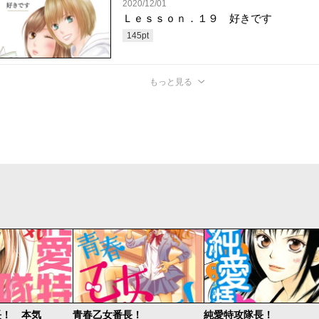
2020/12/01
Ｌｅｓｓｏｎ．１９ 好きです
145
pt
もっと見る
長！ 本気
青春乙女番長！
純愛特攻隊長！