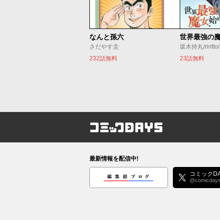
なんと孫六
さだやす圭
坂木持丸/riritt
232話無料
23話無料
コミックDAYS
最新情報を配信中!
編集部ブログ
コミックDA
@comicday