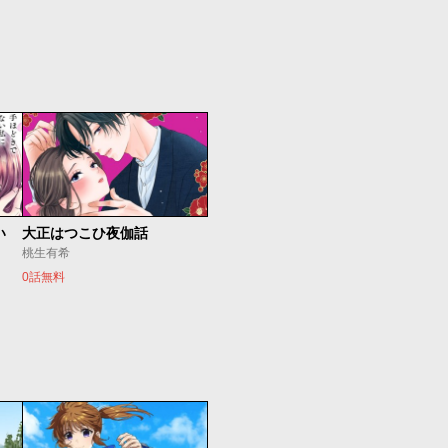
い
大正はつこひ夜伽話
桃生有希
0話無料