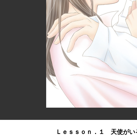
Ｌｅｓｓｏｎ．１ 天使がい