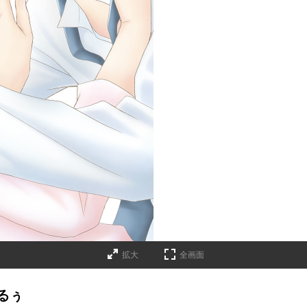
拡大
全画面
るぅ