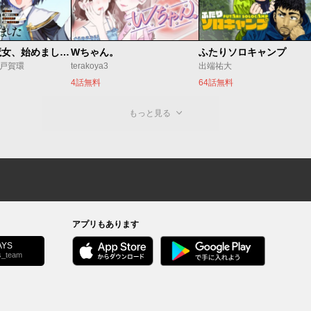
世界最強の魔女、始めました ～私だけ『攻略サイト』を見れる世界で自由に生きます～
Wちゃん。
ふたりソロキャンプ
o/戸賀環
terakoya3
出端祐大
4話無料
64話無料
もっと見る
アプリもあります
YS
s_team