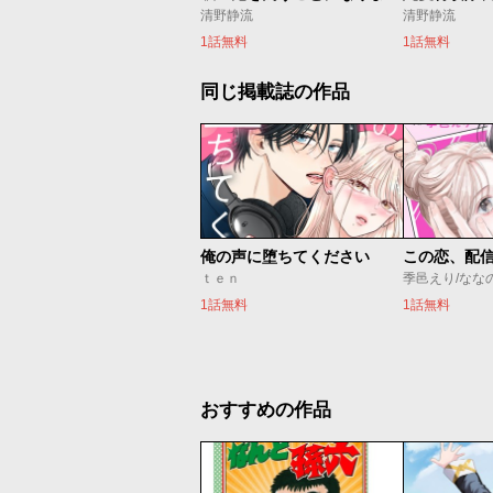
清野静流
清野静流
1話無料
1話無料
同じ掲載誌の作品
俺の声に堕ちてください
この恋、配
ｔｅｎ
季邑えり/なな
1話無料
1話無料
おすすめの作品