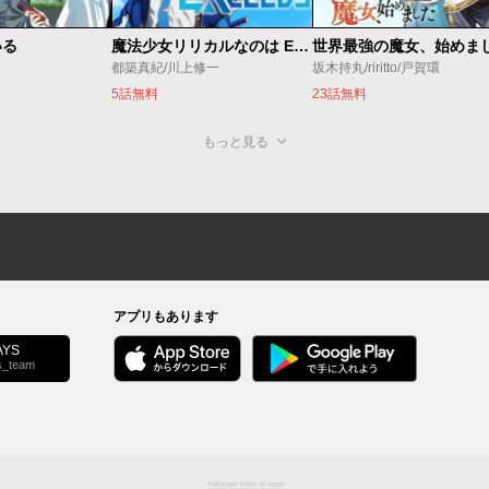
いる
魔法少女リリカルなのは EXCEEDS
都築真紀/川上修一
坂木持丸/riritto/戸賀環
5話無料
23話無料
もっと見る
アプリもあります
YS
s_team