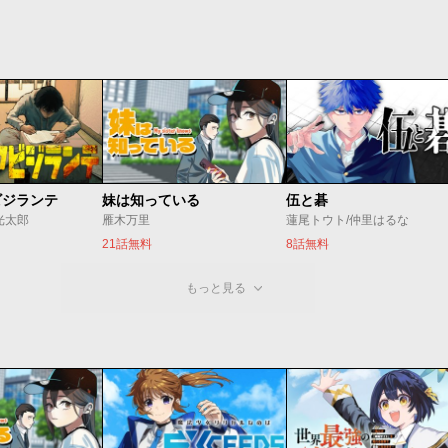
ビジランテ
妹は知っている
伍と碁
光太郎
雁木万里
蓮尾トウト/仲里はるな
21話無料
8話無料
もっと見る