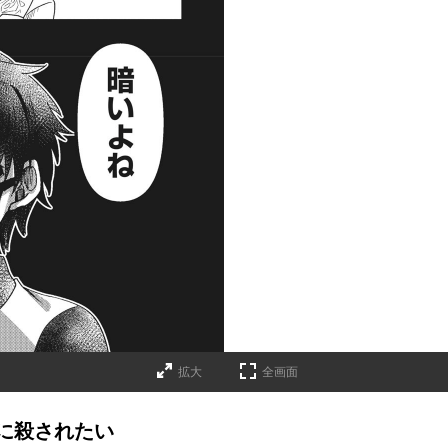
拡大
全画面
に殺されたい