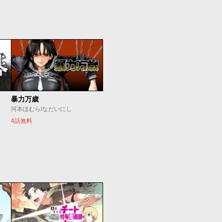
暴力万歳
河本ほむら/なだいにし
4話無料