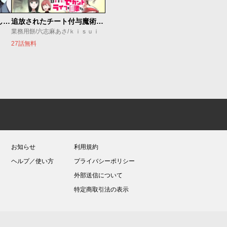
世界最強の魔女、始めました ～私だけ『攻略サイト』を見れる世界で自由に生きます～
追放されたチート付与魔術師は気ままなセカンドライフを謳歌する。 ～俺は武器だけじゃなく、あらゆるものに『強化ポイント』を付与できるし、俺の意思でいつでも効果を解除できるけど、残った人たち大丈夫？～
業務用餅/六志麻あさ/ｋｉｓｕｉ
27話無料
お知らせ
利用規約
ヘルプ／使い方
プライバシーポリシー
外部送信について
特定商取引法の表示