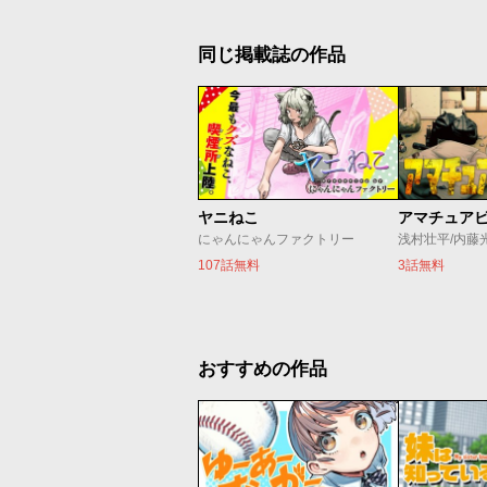
同じ掲載誌の作品
ヤニねこ
アマチュア
にゃんにゃんファクトリー
浅村壮平/内藤
107話無料
3話無料
おすすめの作品