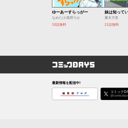
ゆーあーすらっがー
妹は知って
なめたけ/真野ろか
雁木万里
10話無料
21話無料
コミックDAYS
最新情報を配信中!
編集部ブログ
コミックDA
@comicday