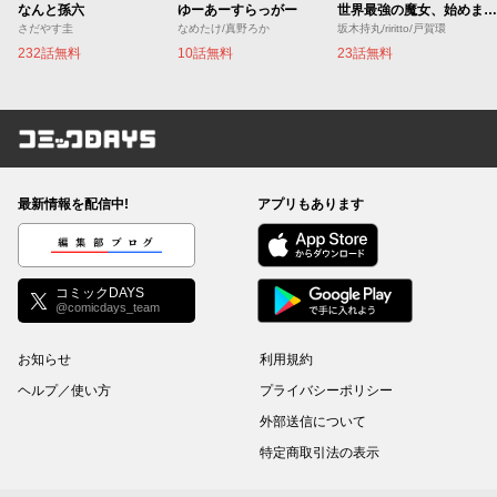
なんと孫六
ゆーあーすらっがー
世界最強の魔女、始めました ～私だけ『攻略サイト』を見れる世界で自由に生きます～
さだやす圭
なめたけ/真野ろか
坂木持丸/riritto/戸賀環
232話無料
10話無料
23話無料
コミックDAYS
最新情報を配信中!
アプリもあります
編集部ブログ
コミックDAYS
@comicdays_team
お知らせ
利用規約
ヘルプ／使い方
プライバシーポリシー
外部送信について
特定商取引法の表示