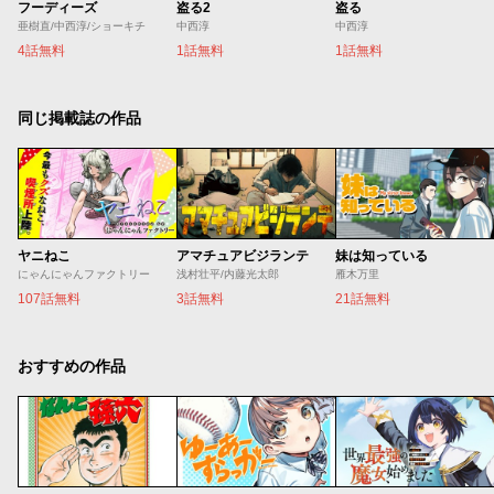
フーディーズ
盗る2
盗る
亜樹直/中西淳/ショーキチ
中西淳
中西淳
4話無料
1話無料
1話無料
同じ掲載誌の作品
ヤニねこ
アマチュアビジランテ
妹は知っている
にゃんにゃんファクトリー
浅村壮平/内藤光太郎
雁木万里
107話無料
3話無料
21話無料
おすすめの作品