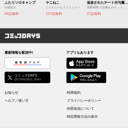
ふたりソロキャンプ
ヤニねこ
追放されたチート付与魔術師は気ままなセカンドライフを謳歌する。 ～俺は武器だけじゃなく、あらゆるものに『強化ポイント』を付与できるし、俺の意思でいつでも効果を解除できるけど、残った人たち大丈夫？～
出端祐大
にゃんにゃんファクトリー
業務用餅/六志麻あさ/ｋｉｓｕｉ
64話無料
107話無料
27話無料
コミックDAYS
最新情報を配信中!
アプリもあります
編集部ブログ
コミックDAYS
@comicdays_team
お知らせ
利用規約
ヘルプ／使い方
プライバシーポリシー
外部送信について
特定商取引法の表示