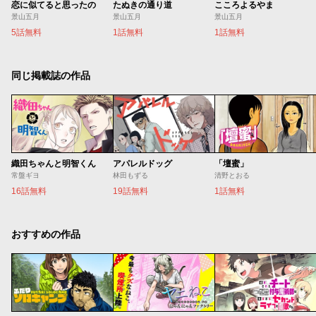
恋に似てると思ったの
たぬきの通り道
こころよるやま
景山五月
景山五月
景山五月
5話無料
1話無料
1話無料
同じ掲載誌の作品
織田ちゃんと明智くん
アパレルドッグ
「壇蜜」
常盤ギヨ
林田もずる
清野とおる
16話無料
19話無料
1話無料
おすすめの作品