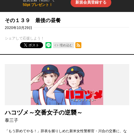
新規会員登録する
50pt プレゼント！
その１３９ 最後の昼餐
2020年10月29日
シェアして応援しよう！
RSSフィード
ポスト
埋め込む
ハコヅメ～交番女子の逆襲～
泰三子
「もう辞めてやる！」辞表を握りしめた新米女性警察官・川合の交番に、な