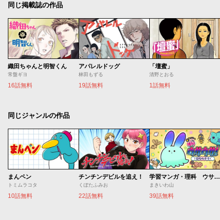
同じ掲載誌の作品
織田ちゃんと明智くん
アパレルドッグ
「壇蜜」
常盤ギヨ
林田もずる
清野とおる
16話無料
19話無料
1話無料
同じジャンルの作品
まんペン
チンチンデビルを追え！
学習マンガ・理科 ウサウサ！
トミムラコタ
くぼたふみお
まきいわ山
10話無料
22話無料
39話無料