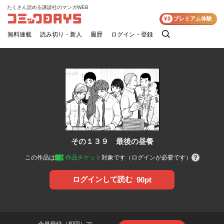
たくさん読める講談社のマンガWEB
コミックDAYS
¥0
プレミアム体験
無料連載
読み切り・新人
履歴
ログイン・登録
検
索
その１３９ 最後の昼餐
この作品は
作品チケット
対象です（ログインが必要です）
ログインして読む
90pt
会員登録（初回）で