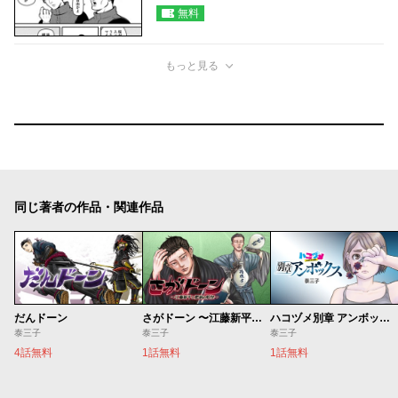
無料
もっと見る
同じ著者の作品・関連作品
だんドーン
さがドーン 〜江藤新平と肥前の妖怪〜
ハコヅメ別章 アンボックス
泰三子
泰三子
泰三子
4話無料
1話無料
1話無料