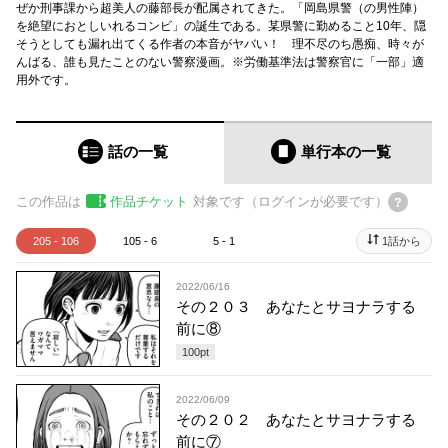
ぜか刑事課から超美人の藤部長が配属されてきた。「岡島県警（の男性陣）
を絶望におとしいれるコンビ」の誕生である。某県警に勤めること10年、隠
そうとしても漏れ出てくる作者の本音がヤバい！ 理不尽のち愚痴、時々が
んばる、誰も見たことのない警察漫画。※労働基準法は警察官に「一部」適
用外です。
話の一覧
単行本
の一覧
この作品は
作品チケット
対象です（ログインが必要です）
205 - 106
105 - 6
5 - 1
1話から
2022/06/16
その２０３ あなたとサヨナラする
前に⑧
100
pt
2022/06/09
その２０２ あなたとサヨナラする
前に⑦