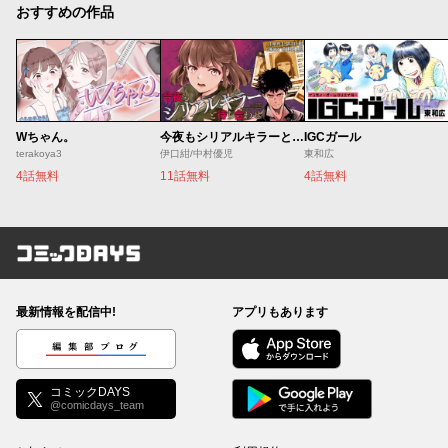
おすすめの作品
Wちゃん。
今夜もシリアルキラーと待ち合わせ
IGCガール
terakoya3
伊口紺/中村優児
東和広
4話無料
11話無料
4話無料
コミックDAYS
最新情報を配信中!
アプリもあります
編集部ブログ
コミックDAYS
@comicdays_team