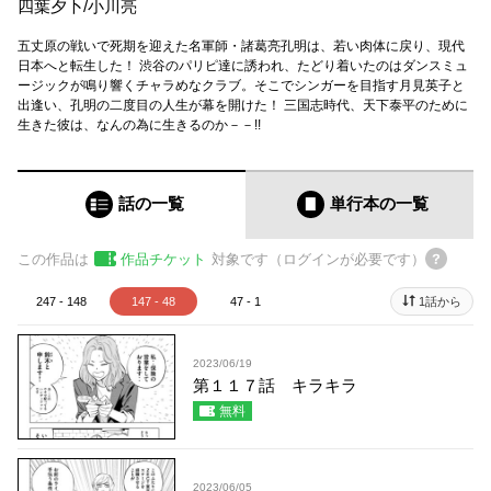
四葉夕卜
/
小川亮
五丈原の戦いで死期を迎えた名軍師・諸葛亮孔明は、若い肉体に戻り、現代
日本へと転生した！ 渋谷のパリピ達に誘われ、たどり着いたのはダンスミュ
ージックが鳴り響くチャラめなクラブ。そこでシンガーを目指す月見英子と
出逢い、孔明の二度目の人生が幕を開けた！ 三国志時代、天下泰平のために
生きた彼は、なんの為に生きるのか－－!!
話の一覧
単行本
の一覧
この作品は
作品チケット
対象です（ログインが必要です）
247 - 148
147 - 48
47 - 1
1話から
2023/06/19
第１１７話 キラキラ
無料
2023/06/05