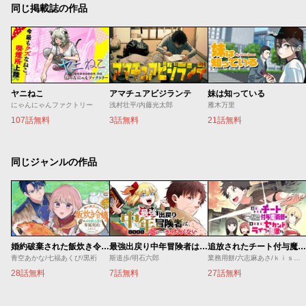
同じ掲載誌の作品
ヤニねこ
アマチュアビジランテ
妹は知っている
にゃんにゃんファクトリー
浅村壮平/内藤光太郎
雁木万里
107話無料
3話無料
21話無料
同じジャンルの作品
婚約破棄された飯炊き令嬢の私は冷酷公爵と専属契約しました～ですが胃袋を掴んだ結果、冷たかった公爵様がどんどん優しくなっています～
最強出戻り中年冒険者は、今さら命なんてかけたくない
追放されたチート付与魔術師は気ままなセカンドライフを謳歌する。 ～俺は武器だけじゃなく、あらゆるものに『強化ポイント』を付与できるし、俺の意思でいつでも効果を解除できるけど、残った人たち大丈夫？～
青空あかな/七福あくび/黒裄
斯道歩/明石六郎
業務用餅/六志麻あさ/ｋｉｓｕｉ
28話無料
7話無料
27話無料