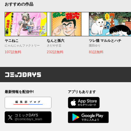
おすすめの作品
ヤニねこ
なんと孫六
ツレ猫 マルルとハチ
にゃんにゃんファクトリー
さだやす圭
園田ゆり
107話無料
232話無料
81話無料
コミックDAYS
最新情報を配信中!
アプリもあります
編集部ブログ
コミックDAYS
@comicdays_team