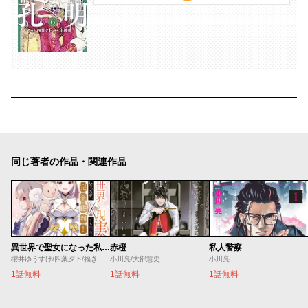
同じ著者の作品・関連作品
異世界で聖女になった私、現実世界でも聖女チートで完全勝利！
赤橙
私人警察
櫻井ゆうすけ/四葉夕卜/福きつね
小川亮/大部慧史
小川亮
1話無料
1話無料
1話無料