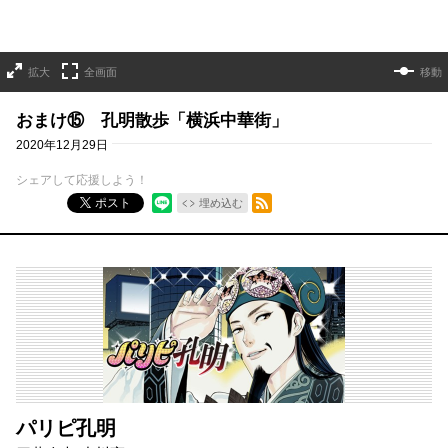
拡大
全画面
移動
おまけ⑮ 孔明散歩「横浜中華街」
2020年12月29日
シェアして応援しよう！
RSSフィード
ポスト
埋め込む
パリピ孔明