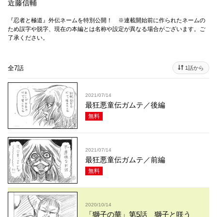
近藤信輔
『忍者と極道』外伝ネームを特別公開！ ※連載開始前に作られたネームの
ため誤字や脱字、現在の本編とは名称や設定が異なる場合がございます。ご
了承ください。
全7話
1話から
2021/07/14
最狂悪童伝ガムテ／後編
無料
2021/07/14
最狂悪童伝ガムテ／前編
無料
2020/10/14
「獅子の華」第5話 獅子と咲う