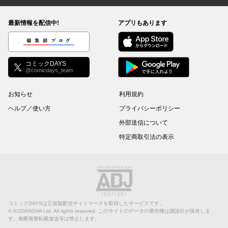
最新情報を配信中!
アプリもあります
編集部ブログ
コミックDAYS
@comicdays_team
お知らせ
利用規約
ヘルプ／使い方
プライバシーポリシー
外部送信について
特定商取引法の表示
コミックDAYSは正規版配信サイトマークを取得したサービスです。
©
KODANSHA Ltd.
All rights reserved. このサイトのデータの著作権は講談社が保有しま
す。無断複製転載放送等は禁止します。