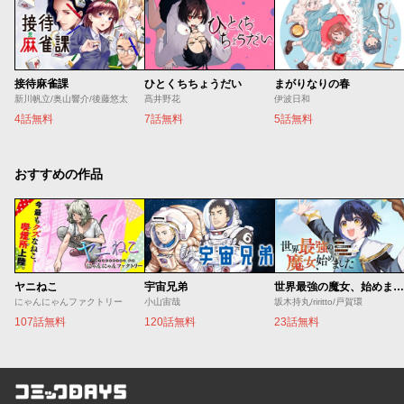
接待麻雀課
ひとくちちょうだい
まがりなりの春
新川帆立/奥山響介/後藤悠太
髙井野花
伊波日和
4話無料
7話無料
5話無料
おすすめの作品
ヤニねこ
宇宙兄弟
世界最強の魔女、始めました ～私だけ『攻略サイト』を見れる世界で自由に生きます～
にゃんにゃんファクトリー
小山宙哉
坂木持丸/riritto/戸賀環
107話無料
120話無料
23話無料
コミックDAYS