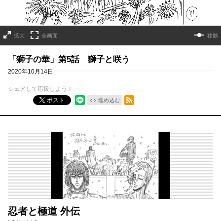
拡大
全画面
移動
「獅子の華」第5話 獅子と咲う
2020年10月14日
シェアして応援しよう！
RSSフィード
ポスト
埋め込む
忍者と極道 外伝