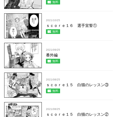
無料
2021/10/25
ｓｃｏｒｅ１６ 選手宣誓①
無料
2021/09/25
番外編
無料
2021/08/25
ｓｃｏｒｅ１５ 白猫のレッスン③
無料
2021/08/25
ｓｃｏｒｅ１５ 白猫のレッスン②