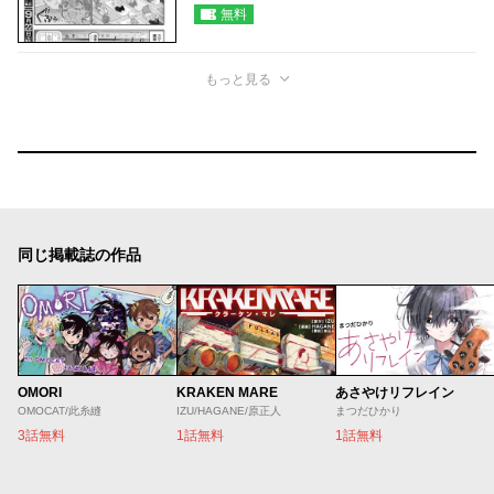
無料
もっと見る
同じ掲載誌の作品
OMORI
KRAKEN MARE
あさやけリフレイン
OMOCAT/此糸縫
IZU/HAGANE/原正人
まつだひかり
3話無料
1話無料
1話無料