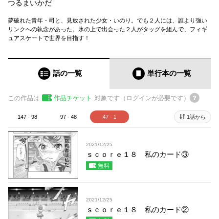
つるまいかだ
夢破れた青年・司と、見放された少女・いのり。でも２人には、誰より強い
リンクへの執念があった。氷の上で出会った２人がタッグを組んで、フィギ
ュアスケートで世界を目指す！
話の一覧
単行本
の一覧
この作品は
作品チケット
対象です（ログインが必要です）
147 - 98
97 - 48
47 - 1
1話から
2021/12/25
ｓｃｏｒｅ１８ 私のカード③
無料
2021/12/25
ｓｃｏｒｅ１８ 私のカード②