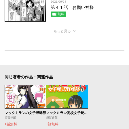
2021/06/24
第４１話 お願い神様
無料
もっと見る
同じ著者の作品・関連作品
マックミランの女子野球部
マックミラン高校女子硬式野球部
須賀達郎
須賀達郎
1話無料
1話無料