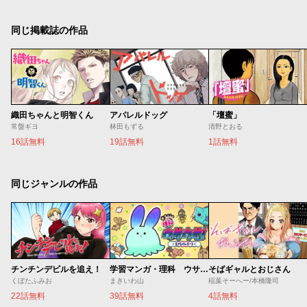
同じ掲載誌の作品
織田ちゃんと明智くん
アパレルドッグ
「壇蜜」
常盤ギヨ
林田もずる
清野とおる
16話無料
19話無料
1話無料
同じジャンルの作品
チンチンデビルを追え！
学習マンガ・理科 ウサウサ！
そばギャルとおじさん
くぼたふみお
まきいわ山
稲葉そーへー/本橋隆司
22話無料
39話無料
4話無料