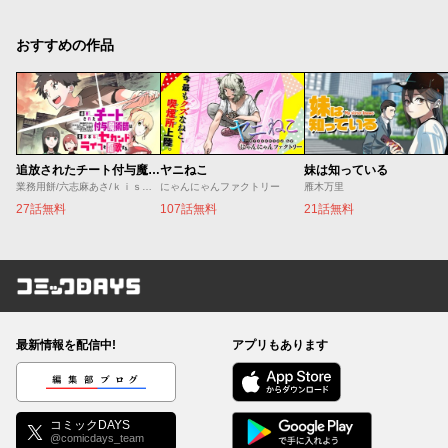
おすすめの作品
追放されたチート付与魔術師は気ままなセカンドライフを謳歌する。 ～俺は武器だけじゃなく、あらゆるものに『強化ポイント』を付与できるし、俺の意思でいつでも効果を解除できるけど、残った人たち大丈夫？～
ヤニねこ
妹は知っている
業務用餅/六志麻あさ/ｋｉｓｕｉ
にゃんにゃんファクトリー
雁木万里
27話無料
107話無料
21話無料
コミックDAYS
最新情報を配信中!
アプリもあります
編集部ブログ
コミックDAYS
@comicdays_team