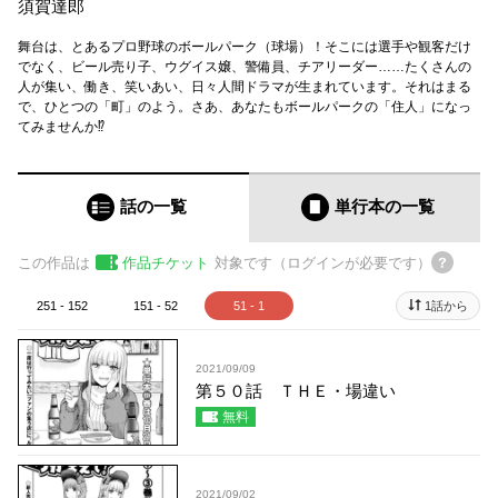
須賀達郎
舞台は、とあるプロ野球のボールパーク（球場）！そこには選手や観客だけ
でなく、ビール売り子、ウグイス嬢、警備員、チアリーダー……たくさんの
人が集い、働き、笑いあい、日々人間ドラマが生まれています。それはまる
で、ひとつの「町」のよう。さあ、あなたもボールパークの「住人」になっ
てみませんか⁉
話の一覧
単行本
の一覧
この作品は
作品チケット
対象です（ログインが必要です）
251 - 152
151 - 52
51 - 1
1話から
2021/09/09
第５０話 ＴＨＥ・場違い
無料
2021/09/02