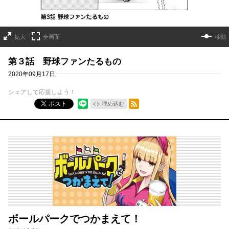
拡大
全画面
移動
第３話 野球ファンたるもの
2020年09月17日
シェアして応援しよう！
RSSフィード
ポスト
埋め込む
ボールパークでつかまえて！