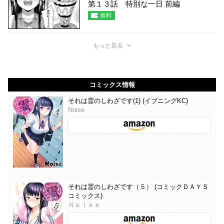
第１３話 特別な一日 前編
無料
もっと見る
コミックス情報
それは霊のしわざです(1) (イブニングKC)
Noise
それは霊のしわざです（５） (コミックＤＡＹＳ
コミックス)
Ｎｏｉｓｅ