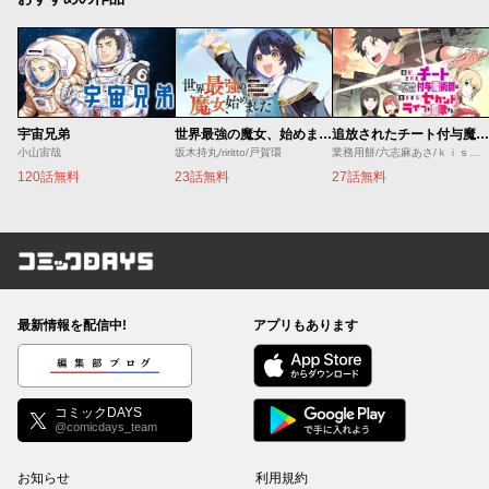
宇宙兄弟
世界最強の魔女、始めました ～私だけ『攻略サイト』を見れる世界で自由に生きます～
追放されたチート付与魔術師は気ままなセカンドライフを謳歌する。 ～俺は武器だけじゃなく、あらゆるものに『強化ポイント』を付与できるし、俺の意思でいつでも効果を解除できるけど、残った人たち大丈夫？～
小山宙哉
坂木持丸/riritto/戸賀環
業務用餅/六志麻あさ/ｋｉｓｕｉ
120話無料
23話無料
27話無料
コミックDAYS
最新情報を配信中!
アプリもあります
編集部ブログ
コミックDAYS
@comicdays_team
お知らせ
利用規約