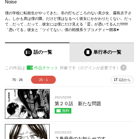
Noise
僕の学校に転校生がやってきた。非の打ちどころのない美少女、霧島京子さ
ん。しかも席は僕の隣。だけど僕はなるべく彼女にかかわりたくない。だっ
て…だって…だって…彼女には僕にだけ見える「霊」が憑いてるんだ‼‼‼‼
「憑いてる」彼女と「ツイてない」僕の戦慄系ラブコメディー開幕♥
話の一覧
単行本
の一覧
この作品は
作品チケット
対象です（ログインが必要です）
75 - 26
25 - 1
1話から
2021/02/06
第２０話 新たな問題
無料
2021/01/23
２巻発売のお知らせです