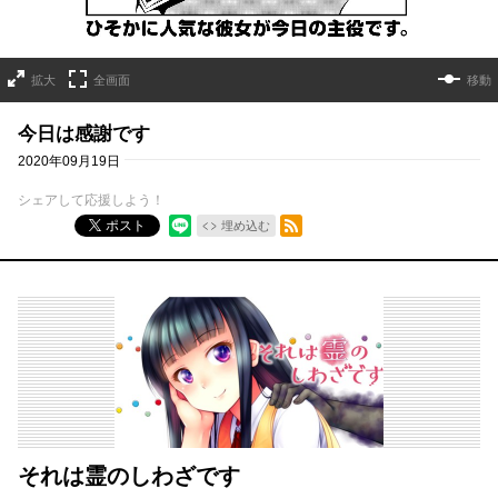
拡大
全画面
移動
今日は感謝です
2020年09月19日
シェアして応援しよう！
RSSフィード
ポスト
埋め込む
それは霊のしわざです