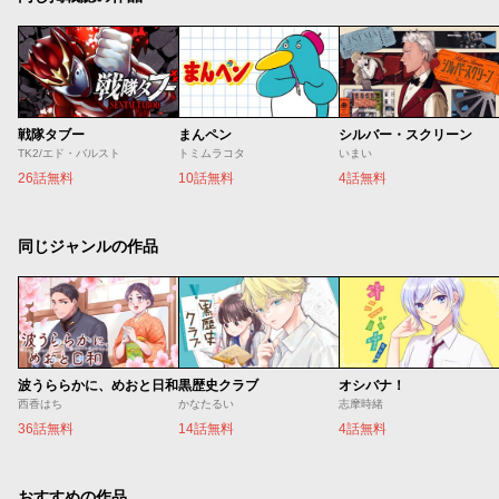
戦隊タブー
まんペン
シルバー・スクリーン
TK2/エド・バルスト
トミムラコタ
いまい
26話無料
10話無料
4話無料
同じジャンルの作品
波うららかに、めおと日和
黒歴史クラブ
オシバナ！
西香はち
かなたるい
志摩時緒
36話無料
14話無料
4話無料
おすすめの作品