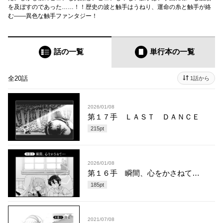
を及ぼすのであった……！！歴史の波と触手はうねり、運命の糸と触手が絡
む――異色な触手ファンタジー！
話の一覧
単行本
の一覧
全20話
1話から
2026/01/08
第１７手 ＬＡＳＴ ＤＡＮＣＥ
215
pt
2026/01/08
第１６手 瞬間、心をかさねて…
185
pt
2021/07/08