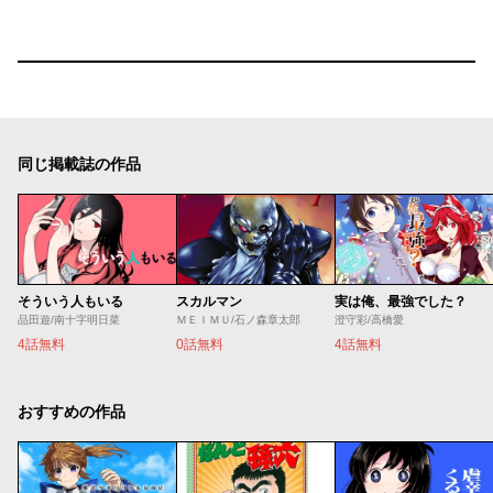
同じ掲載誌の作品
そういう人もいる
スカルマン
実は俺、最強でした？
品田遊/南十字明日菜
ＭＥＩＭＵ/石ノ森章太郎
澄守彩/高橋愛
4話無料
0話無料
4話無料
おすすめの作品