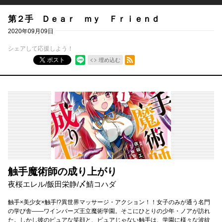
第２手 Ｄｅａｒ ｍｙ Ｆｒｉｅｎｄ
2020年09月09日
シェアして応援しよう！
RSSフィード
ポスト
埋め込む
触手魔術師の成り上がり
夜桜エレル
/
飯田栄静
/
〆鯖コハダ
触手×美少女×触手!?異世界マッサージ・アクション！！女子のみが通う名門
の学び舎――ワインバーズ王立魔術学園。そこにひとりの少年・ノアが訪れ
た。しかし彼のピュアな笑顔と、ピュアじゃない触手は、学園に様々な波紋