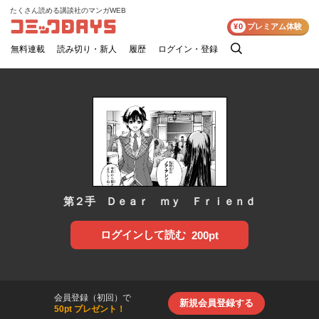
たくさん読める講談社のマンガWEB
コミックDAYS
¥0
プレミアム体験
無料連載
読み切り・新人
履歴
ログイン・登録
検
索
第２手 Ｄｅａｒ ｍｙ Ｆｒｉｅｎｄ
ログインして読む
200pt
会員登録（初回）で
新規会員登録する
50pt プレゼント！