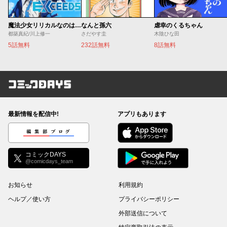
魔法少女リリカルなのは EXCEEDS
なんと孫六
虐幸のくるちゃん
都築真紀/川上修一
さだやす圭
木陰ひな田
5話無料
232話無料
8話無料
コミックDAYS
最新情報を配信中!
アプリもあります
編集部ブログ
コミックDAYS
@comicdays_team
お知らせ
利用規約
ヘルプ／使い方
プライバシーポリシー
外部送信について