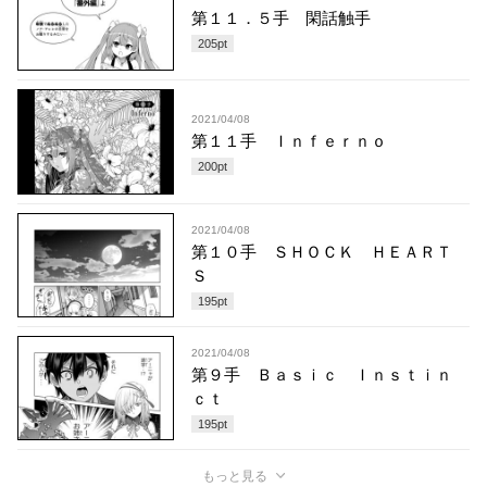
第１１．５手 閑話触手
205
pt
2021/04/08
第１１手 Ｉｎｆｅｒｎｏ
200
pt
2021/04/08
第１０手 ＳＨＯＣＫ ＨＥＡＲＴ
Ｓ
195
pt
2021/04/08
第９手 Ｂａｓｉｃ Ｉｎｓｔｉｎ
ｃｔ
195
pt
もっと見る