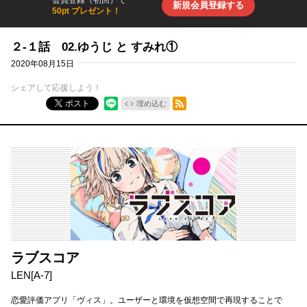
会員登録（初回）で
新規会員登録する
50pt プレゼント！
２-１話 02.ゆうじ と すみれ①
2020年08月15日
シェアして応援しよう！
RSSフィード
ポスト
埋め込む
ラブスコア
LEN[A-7]
恋愛評価アプリ「ヴィス」。ユーザーと環境を仮想空間で再現することで