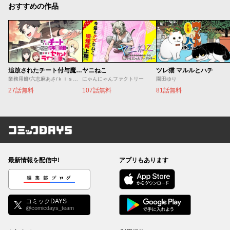
おすすめの作品
追放されたチート付与魔術師は気ままなセカンドライフを謳歌する。 ～俺は武器だけじゃなく、あらゆるものに『強化ポイント』を付与できるし、俺の意思でいつでも効果を解除できるけど、残った人たち大丈夫？～
ヤニねこ
ツレ猫 マルルとハチ
業務用餅/六志麻あさ/ｋｉｓｕｉ
にゃんにゃんファクトリー
園田ゆり
27話無料
107話無料
81話無料
コミックDAYS
最新情報を配信中!
アプリもあります
編集部ブログ
コミックDAYS
@comicdays_team