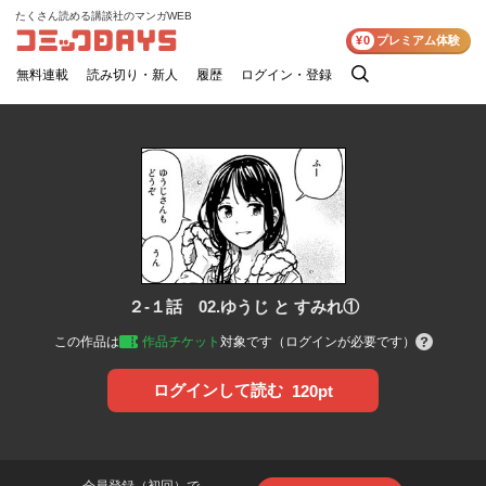
たくさん読める講談社のマンガWEB
コミックDAYS
¥0
プレミアム体験
無料連載
読み切り・新人
履歴
ログイン・登録
検
索
２-１話 02.ゆうじ と すみれ①
この作品は
作品チケット
対象です（ログインが必要です）
ログインして読む
120pt