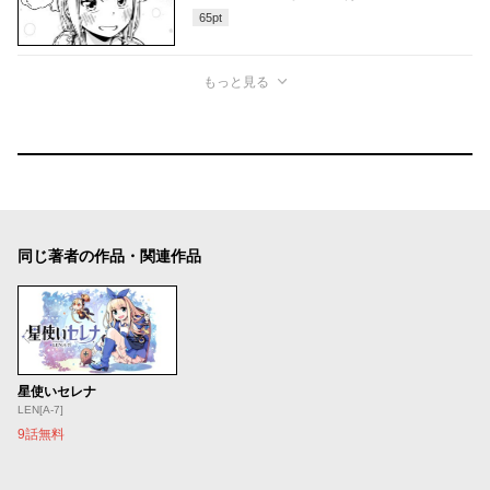
65
pt
もっと見る
同じ著者の作品・関連作品
星使いセレナ
LEN[A-7]
9話無料