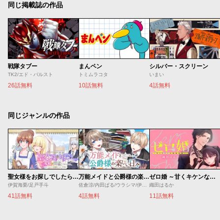
同じ掲載誌の作品
戦隊タブー
まんペン
シルバー・スクリーン
TK2/エド・バルスト
トミムラコタ
いまい
26話無料
10話無料
4話無料
同じジャンルの作品
聖女様をお探しでしたら妹で間違いありません。さあどうぞお連れください、今すぐ。
万能メイドと公爵様の楽しい日々
ゼロ婚 ～甘くキケンな極秘任務～
伊賀海栗/足戸手斗
佐倉涼/内田ぱる/ウラシマ/伊藤テリヤキ
織田はるか
41話無料
4話無料
11話無料