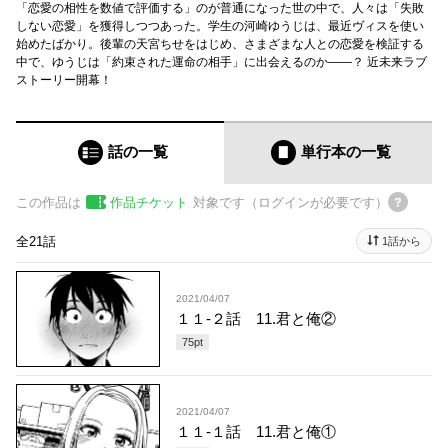
「恋愛の相性を数値で評価する」のが普通になった世の中で、人々は「失敗
しない恋愛」を獲得しつつあった。学生の河崎ゆうじは、最近ヴィスを使い
始めたばかり。後輩の天宮ちせをはじめ、さまざまな人との恋愛を検証する
中で、ゆうじは「約束された運命の相手」に出会えるのか――？ 近未来ラブ
ストーリー開幕！
話の一覧
単行本
の一覧
この作品は
作品チケット
対象です（ログインが必要です）
全21話
1話から
2021/04/07
１１-２話 11.君と俺②
75
pt
2021/04/07
１１-１話 11.君と俺①