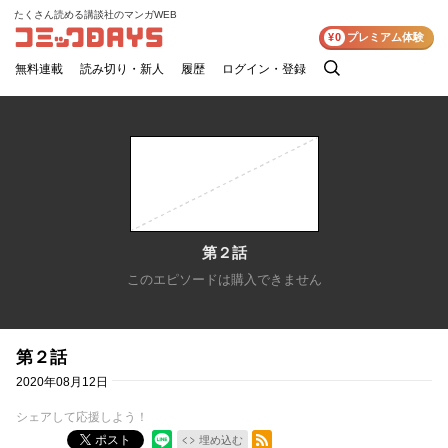
たくさん読める講談社のマンガWEB
コミックDAYS
¥0
プレミアム体験
無料連載
読み切り・新人
履歴
ログイン・登録
検
索
第２話
このエピソードは購入できません
第２話
2020年08月12日
シェアして応援しよう！
RSSフィード
ポスト
埋め込む