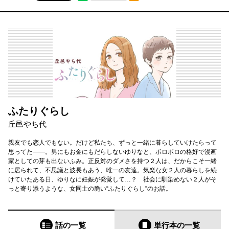
ふたりぐらし
丘邑やち代
親友でも恋人でもない。だけど私たち、ずっと一緒に暮らしていけたらって
思ってた――。男にもお金にもだらしないゆりなと、ボロボロの格好で漫画
家としての芽も出ないふみ。正反対のダメさを持つ２人は、だからこそ一緒
に居られて、不思議と波長もあう、唯一の友達。気楽な女２人の暮らしを続
けていたある日、ゆりなに妊娠が発覚して…？ 社会に馴染めない２人がそ
っと寄り添うような、女同士の脆い“ふたりぐらし”のお話。
話の一覧
単行本
の一覧