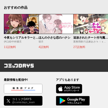
おすすめの作品
今夜もシリアルキラーと待ち合わせ
ほんの小さな恋のハナシ
追放されたチート付与魔術師は気ままなセカンドライフを謳歌する。 ～俺は武器だけじゃなく、あらゆるものに『強化ポイント』を付与できるし、俺の意思でいつでも効果を解除できるけど、残った人たち大丈夫？～
伊口紺/中村優児
胡月
業務用餅/六志麻あさ/ｋｉｓｕｉ
11話無料
4話無料
27話無料
コミックDAYS
最新情報を配信中!
アプリもあります
編集部ブログ
コミックDAYS
@comicdays_team