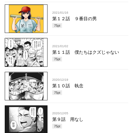
2021/01/16
第１２話 ９番目の男
75
pt
2021/01/02
第１１話 僕たちはクズじゃない
75
pt
2020/12/19
第１０話 執念
75
pt
2020/12/05
第９話 用なし
75
pt