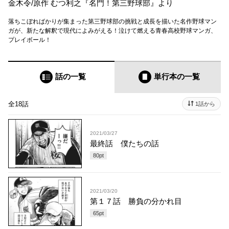
金木令
/
原作 むつ利之『名門！第三野球部』より
落ちこぼればかりが集まった第三野球部の挑戦と成長を描いた名作野球マン
ガが、新たな解釈で現代によみがえる！泣けて燃える青春高校野球マンガ、
プレイボール！
話の一覧
単行本
の一覧
全18話
1話から
2021/03/27
最終話 僕たちの話
80
pt
2021/03/20
第１７話 勝負の分かれ目
65
pt