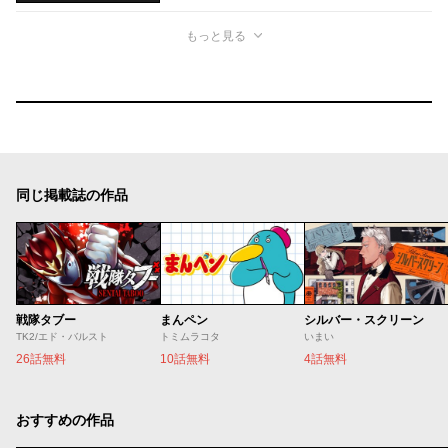
もっと見る
同じ掲載誌の作品
戦隊タブー
まんペン
シルバー・スクリーン
TK2/エド・バルスト
トミムラコタ
いまい
26話無料
10話無料
4話無料
おすすめの作品