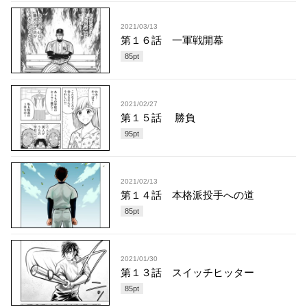
2021/03/13
第１６話 一軍戦開幕
85
pt
2021/02/27
第１５話 勝負
95
pt
2021/02/13
第１４話 本格派投手への道
85
pt
2021/01/30
第１３話 スイッチヒッター
85
pt