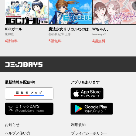
IGCガール
魔法少女リリカルなのは EXCEEDS
Wちゃん。
東和広
都築真紀/川上修一
terakoya3
4話無料
5話無料
4話無料
コミックDAYS
最新情報を配信中!
アプリもあります
編集部ブログ
コミックDAYS
@comicdays_team
お知らせ
利用規約
ヘルプ／使い方
プライバシーポリシー