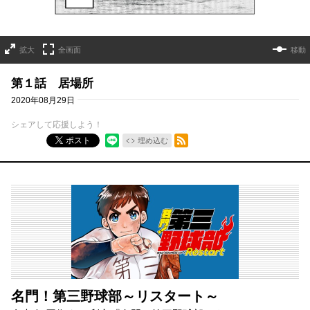
拡大
全画面
移動
第１話 居場所
2020年08月29日
シェアして応援しよう！
RSSフィード
ポスト
埋め込む
名門！第三野球部～リスタート～