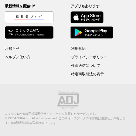
最新情報を配信中!
アプリもあります
編集部ブログ
コミックDAYS
@comicdays_team
お知らせ
利用規約
ヘルプ／使い方
プライバシーポリシー
外部送信について
特定商取引法の表示
コミックDAYSは正規版配信サイトマークを取得したサービスです。
©
KODANSHA Ltd.
All rights reserved. このサイトのデータの著作権は講談社が保有しま
す。無断複製転載放送等は禁止します。