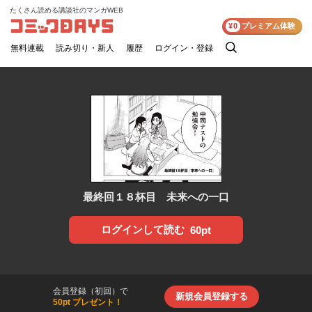
たくさん読める講談社のマンガWEB
コミックDAYS
¥0
プレミアム体験
無料連載
読み切り・新人
履歴
ログイン・登録
検
索
最終回１８杯目 未来への一口
ログインして読む
60pt
会員登録（初回）で
新規会員登録する
50pt プレゼント！