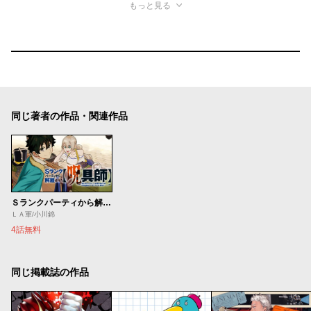
もっと見る
同じ著者の作品・関連作品
Ｓランクパーティから解雇された【呪具師】～『呪いのアイテム』しか作れませんが、その性能はアーティファクト級なり……！～
ＬＡ軍/小川錦
4話無料
同じ掲載誌の作品