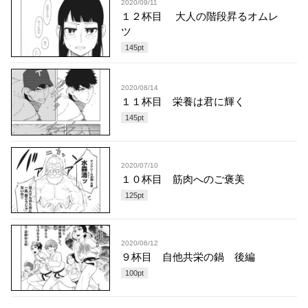
2020/09/11
１２杯目 大人の階段昇るオムレ
ツ
145
pt
2020/08/14
１１杯目 栄養は君に輝く
145
pt
2020/07/10
１０杯目 筋肉へのご褒美
125
pt
2020/06/12
９杯目 自他共栄の鍋 後編
100
pt