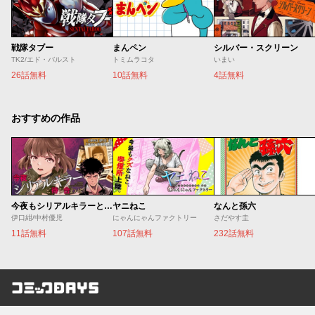
戦隊タブー
まんペン
シルバー・スクリーン
TK2/エド・バルスト
トミムラコタ
いまい
26話無料
10話無料
4話無料
おすすめの作品
今夜もシリアルキラーと待ち合わせ
ヤニねこ
なんと孫六
伊口紺/中村優児
にゃんにゃんファクトリー
さだやす圭
11話無料
107話無料
232話無料
コミックDAYS