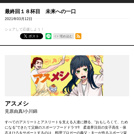
最終回１８杯目 未来への一口
2021年03月12日
シェアして応援しよう！
RSSフィード
ポスト
埋め込む
アスメシ
見原由真
/
小川錦
すべてのアスリートとアスリートを支える人達に贈る、“おもしろくて、ため
になる”できたて父娘のスポーツフードドラマ‼ 柔道界注目の女子高生・保
志まひろをサポートするのは、料理ブロガーの義父・太一が作るスポーツ栄