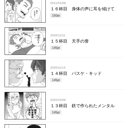
2021/01/08
１６杯目 身体の声に耳を傾けて
150
pt
2020/12/11
１５杯目 天手の誉
145
pt
2020/11/13
１４杯目 バスケ・キッド
145
pt
2020/10/09
１３杯目 鉄で作られたメンタル
145
pt