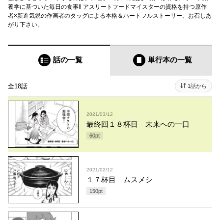
養学に基づいた毎日の食事‼ アスリートフードマイスターの資格を持つ原作
者×新進気鋭の作画者のタッグによる本格＆ハートフルストーリー、お召しあ
がり下さい。
話の一覧
単行本
の一覧
全18話
1話から
2021/03/12
最終回１８杯目 未来への一口
60
pt
2021/02/12
１７杯目 ムスメシ
150
pt