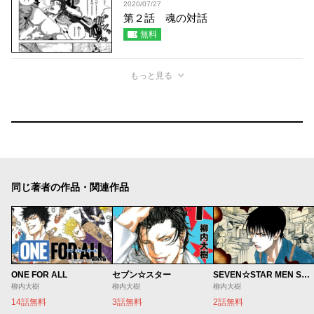
2020/07/27
第２話 魂の対話
無料
もっと見る
同じ著者の作品・関連作品
ONE FOR ALL
セブン☆スター
SEVEN☆STAR MEN SOUL
柳内大樹
柳内大樹
柳内大樹
14話無料
3話無料
2話無料