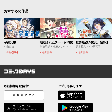
おすすめの作品
宇宙兄弟
追放されたチート付与魔術師は気ままなセカンドライフを謳歌する。 ～俺は武器だけじゃなく、あらゆるものに『強化ポイント』を付与できるし、俺の意思でいつでも効果を解除できるけど、残った人たち大丈夫？～
世界最強の魔女、始めました ～私だけ『攻略サイト』を見れる世界で自由に生きます～
小山宙哉
業務用餅/六志麻あさ/ｋｉｓｕｉ
坂木持丸/riritto/戸賀環
120話無料
27話無料
23話無料
コミックDAYS
最新情報を配信中!
アプリもあります
編集部ブログ
コミックDAYS
@comicdays_team