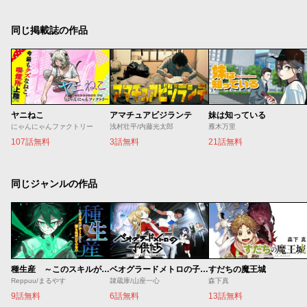
同じ掲載誌の作品
ヤニねこ
アマチュアビジランテ
妹は知っている
にゃんにゃんファクトリー
浅村壮平/内藤光太郎
雁木万里
107話無料
3話無料
21話無料
同じジャンルの作品
種生産 ～このスキルがチートだとまだ誰も気付いていない～
ベオグラードメトロの子供たち
すだちの魔王城
Reppuu/まるやす
隷蔵庫/山座一心
森下真
9話無料
6話無料
13話無料