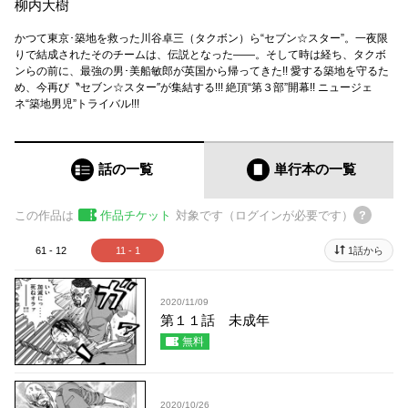
柳内大樹
かつて東京･築地を救った川谷卓三（タクボン）ら“セブン☆スター”。一夜限
りで結成されたそのチームは、伝説となった――。そして時は経ち、タクボ
ンらの前に、最強の男･美船敏郎が英国から帰ってきた!! 愛する築地を守るた
め、今再び〝セブン☆スター″が集結する!!! 絶頂“第３部”開幕!! ニュージェ
ネ“築地男児”トライバル!!!
話の一覧
単行本
の一覧
この作品は
作品チケット
対象です（ログインが必要です）
61 - 12
11 - 1
1話から
2020/11/09
第１１話 未成年
無料
2020/10/26