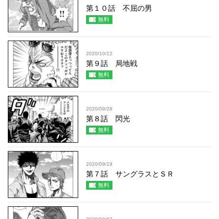
第１０話 不屈の男
無料
2020/10/12
第９話 局地戦
無料
2020/09/28
第８話 閃光
無料
2020/09/19
第７話 サングラスとＳＲ
無料