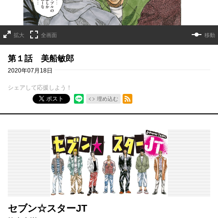
拡大
全画面
移動
第１話 美船敏郎
2020年07月18日
シェアして応援しよう！
RSSフィード
ポスト
埋め込む
セブン☆スターJT