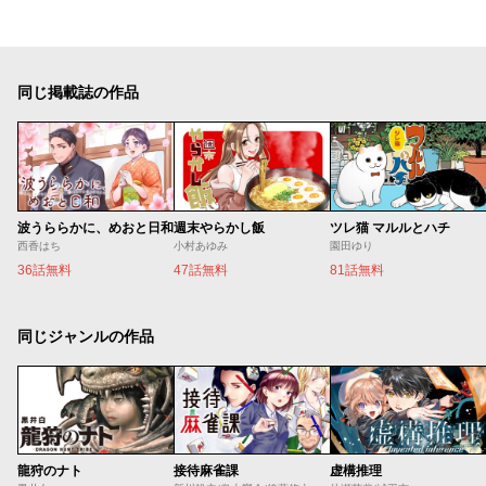
同じ掲載誌の作品
波うららかに、めおと日和
週末やらかし飯
ツレ猫 マルルとハチ
西香はち
小村あゆみ
園田ゆり
36話無料
47話無料
81話無料
同じジャンルの作品
龍狩のナト
接待麻雀課
虚構推理