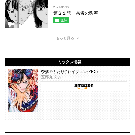
2021/05/19
第２１話 愚者の教室
無料
もっと見る
コミックス情報
奈落のふたり(1) (イブニングKC)
五郎丸 えみ