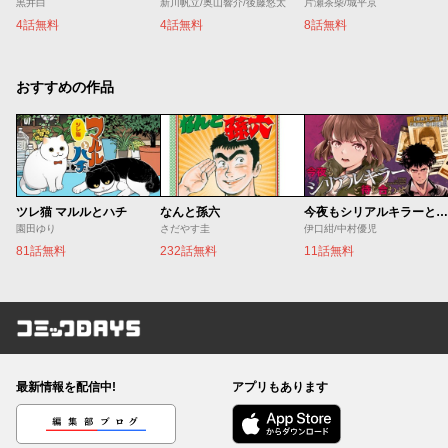
黒井白
新川帆立/奥山響介/後藤悠太
片瀬茶柴/城平京
4話無料
4話無料
8話無料
おすすめの作品
ツレ猫 マルルとハチ
なんと孫六
今夜もシリアルキラーと待ち合わせ
園田ゆり
さだやす圭
伊口紺/中村優児
81話無料
232話無料
11話無料
コミックDAYS
最新情報を配信中!
アプリもあります
編集部ブログ