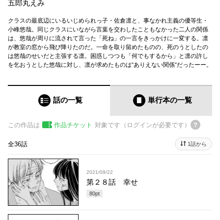
五郎丸えみ
クラスの最底辺にいるいじめられっ子・佐倉凛と、事なかれ主義の優等生・
小峰悠哉。同じクラスにいながら言葉を交わしたこともなかった二人の関係
は、悠哉が周りに流されて言った「死ね」の一言をきっかけに一変する。凛
が教室の窓から飛び降りたのだ。一命を取り留めたものの、死のうとしたの
は悠哉のせいだと主張する凛。困惑しつつも「何でもするから」と凛の許し
を乞おうとした悠哉に対し、凛が求めたものは“ありえない関係“だったーー。
話の一覧
単行本
の一覧
この作品は
作品チケット
対象です（ログインが必要です）
全36話
1話から
2021/09/22
第２８話 幸せ
80
pt