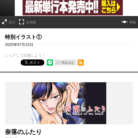
拡大
全画面
移動
特別イラスト①
2020年07月15日
シェアして応援しよう！
RSSフィード
ポスト
埋め込む
奈落のふたり