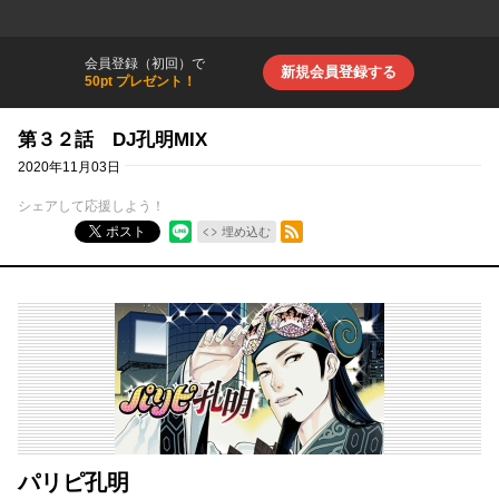
会員登録（初回）で
新規会員登録する
50pt プレゼント！
第３２話 DJ孔明MIX
2020年11月03日
シェアして応援しよう！
RSSフィード
ポスト
埋め込む
パリピ孔明