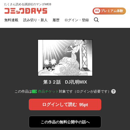
たくさん読める講談社のマンガWEB
コミックDAYS
¥0
プレミアム体験
無料連載
読み切り・新人
履歴
ログイン・登録
検
索
第３２話 DJ孔明MIX
この作品は
作品チケット
対象です（ログインが必要です）
ログインして読む
95pt
この作品の
無料公開中の話へ