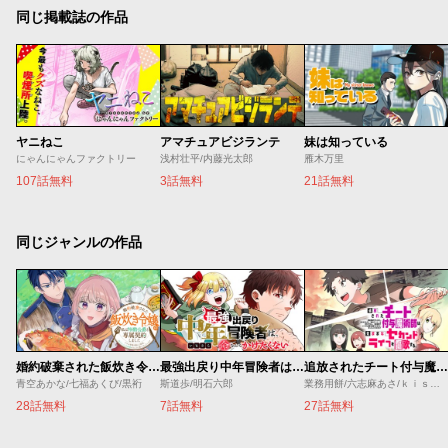
同じ掲載誌の作品
ヤニねこ
アマチュアビジランテ
妹は知っている
にゃんにゃんファクトリー
浅村壮平/内藤光太郎
雁木万里
107話無料
3話無料
21話無料
同じジャンルの作品
婚約破棄された飯炊き令嬢の私は冷酷公爵と専属契約しました～ですが胃袋を掴んだ結果、冷たかった公爵様がどんどん優しくなっています～
最強出戻り中年冒険者は、今さら命なんてかけたくない
追放されたチート付与魔術師は気ままなセカンドライフを謳歌する。 ～俺は武器だけじゃなく、あらゆるものに『強化ポイント』を付与できるし、俺の意思でいつでも効果を解除できるけど、残った人たち大丈夫？～
青空あかな/七福あくび/黒裄
斯道歩/明石六郎
業務用餅/六志麻あさ/ｋｉｓｕｉ
28話無料
7話無料
27話無料