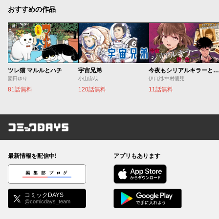
おすすめの作品
ツレ猫 マルルとハチ
宇宙兄弟
今夜もシリアルキラーと待ち合わせ
園田ゆり
小山宙哉
伊口紺/中村優児
81話無料
120話無料
11話無料
コミックDAYS
最新情報を配信中!
アプリもあります
編集部ブログ
コミックDAYS
@comicdays_team