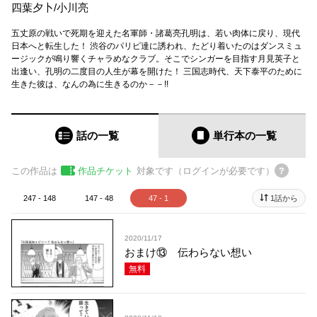
四葉夕卜
/
小川亮
五丈原の戦いで死期を迎えた名軍師・諸葛亮孔明は、若い肉体に戻り、現代
日本へと転生した！ 渋谷のパリピ達に誘われ、たどり着いたのはダンスミュ
ージックが鳴り響くチャラめなクラブ。そこでシンガーを目指す月見英子と
出逢い、孔明の二度目の人生が幕を開けた！ 三国志時代、天下泰平のために
生きた彼は、なんの為に生きるのか－－!!
話の一覧
単行本
の一覧
この作品は
作品チケット
対象です（ログインが必要です）
247 - 148
147 - 48
47 - 1
1話から
2020/11/17
おまけ⑬ 伝わらない想い
無料