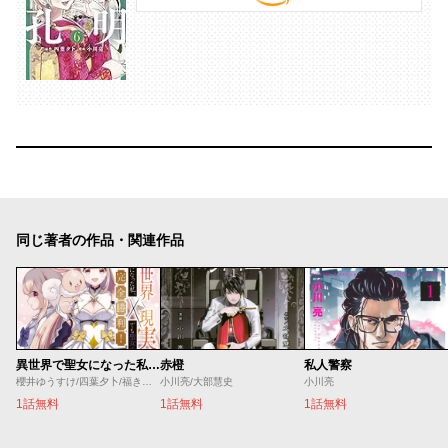
同じ著者の作品・関連作品
異世界で聖女になった私、現実世界でも聖女チートで完全勝利！
赤橙
私人警察
櫻井ゆうすけ/四葉夕卜/福きつね
小川亮/大部慧史
小川亮
1話無料
1話無料
1話無料