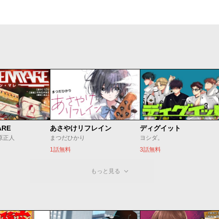
ARE
あさやけリフレイン
ディグイット
/原正人
まつだひかり
ヨシダ。
1話無料
3話無料
もっと見る