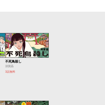
不死鳥殺し
須賀晶
3話無料