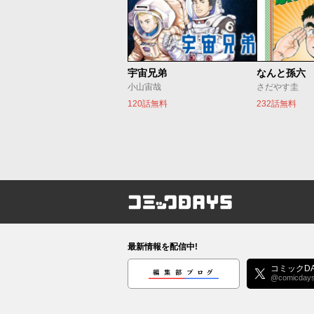
宇宙兄弟
なんと孫六
小山宙哉
さだやす圭
120話無料
232話無料
コミックDAYS
最新情報を配信中!
編集部ブログ
コミックDA
@comicday