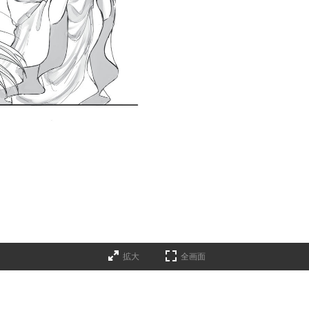
拡大
全画面