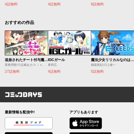
4話無料
4話無料
8話無料
おすすめの作品
追放されたチート付与魔術師は気ままなセカンドライフを謳歌する。 ～俺は武器だけじゃなく、あらゆるものに『強化ポイント』を付与できるし、俺の意思でいつでも効果を解除できるけど、残った人たち大丈夫？～
IGCガール
魔法少女リリカルなのは EXCEEDS
業務用餅/六志麻あさ/ｋｉｓｕｉ
東和広
都築真紀/川上修一
27話無料
4話無料
5話無料
コミックDAYS
最新情報を配信中!
アプリもあります
編集部ブログ