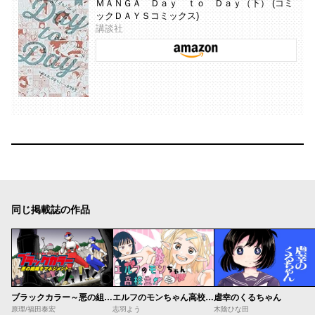
ＭＡＮＧＡ Ｄａｙ ｔｏ Ｄａｙ（下） (コミ
ックＤＡＹＳコミックス)
講談社
同じ掲載誌の作品
ブラックカラー～悪の組織をマネジメント～
エルフのモンちゃん高校生!!
虐幸のくるちゃん
原理/福田泰宏
志羽よう
木陰ひな田