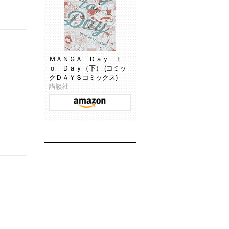
ＭＡＮＧＡ Ｄａｙ ｔ
ｏ Ｄａｙ（下） (コミッ
クＤＡＹＳコミックス)
講談社