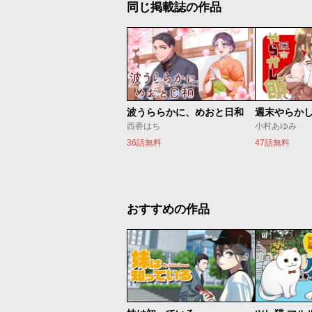
同じ掲載誌の作品
波うららかに、めおと日和
週末やらか
西香はち
小村あゆみ
36話無料
47話無料
おすすめの作品