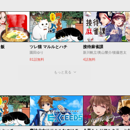
し飯
ツレ猫 マルルとハチ
接待麻雀課
園田ゆり
新川帆立/奥山響介/後藤悠太
81話無料
4話無料
もっと見る