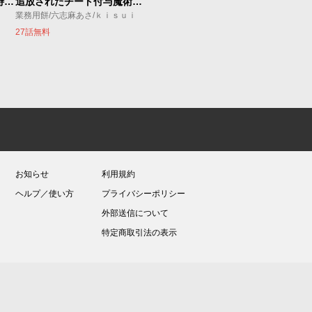
今夜もシリアルキラーと待ち合わせ
追放されたチート付与魔術師は気ままなセカンドライフを謳歌する。 ～俺は武器だけじゃなく、あらゆるものに『強化ポイント』を付与できるし、俺の意思でいつでも効果を解除できるけど、残った人たち大丈夫？～
業務用餅/六志麻あさ/ｋｉｓｕｉ
27話無料
お知らせ
利用規約
ヘルプ／使い方
プライバシーポリシー
外部送信について
特定商取引法の表示