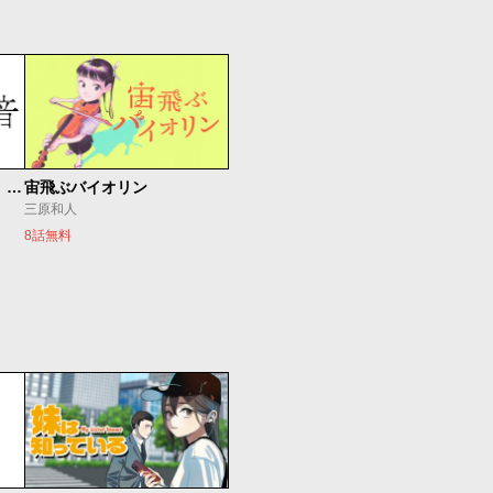
もうひとつのピアノの森 整う音
宙飛ぶバイオリン
三原和人
8話無料