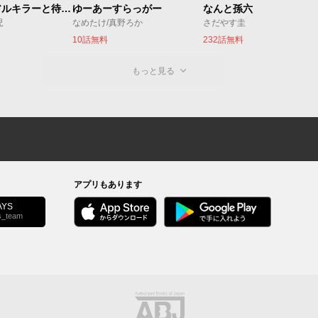
今夜もシリアルキラーと待ち合わせ
ゆーあーすらっがー
なんと孫六
児
なめたけ/真野ろか
さだやす圭
10話無料
232話無料
もっと見る
アプリもあります
YS
s_team