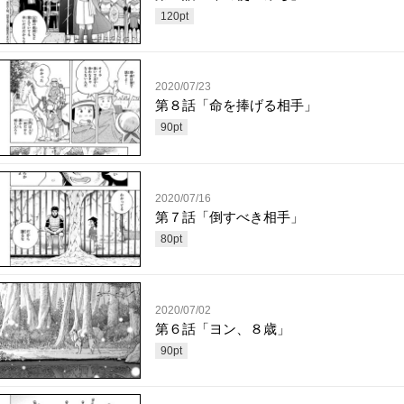
120
pt
2020/07/23
第８話「命を捧げる相手」
90
pt
2020/07/16
第７話「倒すべき相手」
80
pt
2020/07/02
第６話「ヨン、８歳」
90
pt