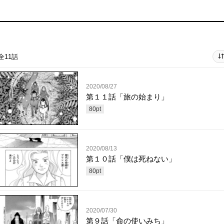
全11話
2020/08/27
第１１話「旅の始まり」
80
pt
2020/08/13
第１０話「僕は死ねない」
80
pt
2020/07/30
第９話「命の使いみち」