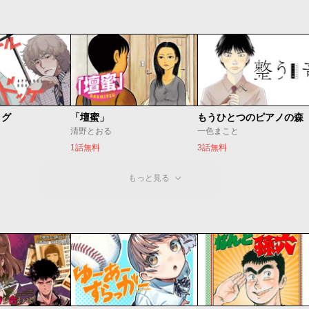
ッグ
「壇蜜」
清野とおる
一色まこと
1話無料
3話無料
もっと見る