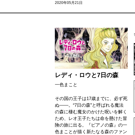
2020年05月21日
レディ・ロウと7日の森
一色まこと
その国の王子は17歳までに、必ず死
ぬ——。“7日の森”と呼ばれる魔法
の森に棲む魔女のかけた呪いを解く
ため、レオ王子たちは命を懸けた冒
険の旅に出る。『ピアノの森』の一
色まことが描く新たなる森のファン