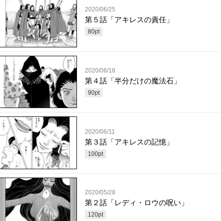
2020/06/25
第５話「アキレスの責任」
80
pt
2020/06/18
第４話「半分だけの魔法石」
90
pt
2020/06/11
第３話「アキレスの記憶」
100
pt
2020/05/28
第２話「レディ・ロウの呪い」
120
pt