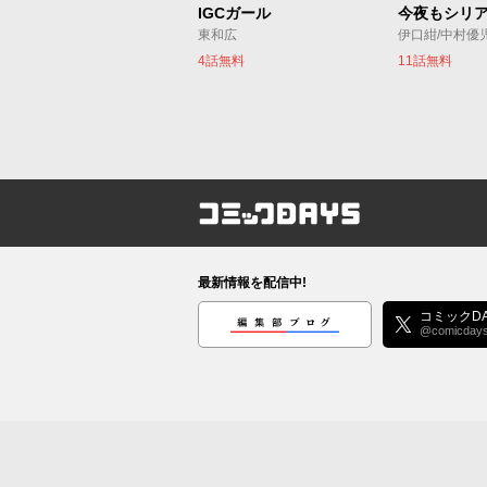
IGCガール
東和広
伊口紺/中村優
4話無料
11話無料
コミックDAYS
最新情報を配信中!
編集部ブログ
コミックDA
@comicday