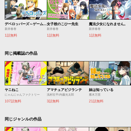
デベロッパーズ～ゲーム創作沼へようこそ～
女子校のこひー先生
魔法少女になれません。
新井春巻
新井春巻
新井春巻
1話無料
1話無料
1話無料
同じ掲載誌の作品
ヤニねこ
アマチュアビジランテ
妹は知っている
にゃんにゃんファクトリー
浅村壮平/内藤光太郎
雁木万里
107話無料
3話無料
21話無料
同じジャンルの作品