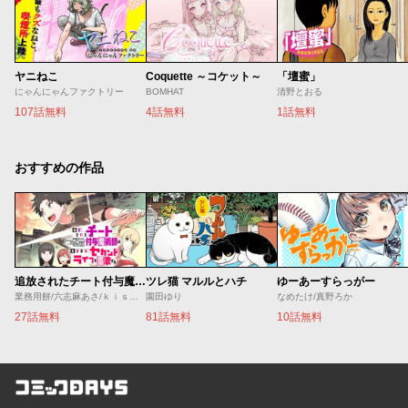
ヤニねこ
Coquette ～コケット～
「壇蜜」
にゃんにゃんファクトリー
BOMHAT
清野とおる
107話無料
4話無料
1話無料
おすすめの作品
追放されたチート付与魔術師は気ままなセカンドライフを謳歌する。 ～俺は武器だけじゃなく、あらゆるものに『強化ポイント』を付与できるし、俺の意思でいつでも効果を解除できるけど、残った人たち大丈夫？～
ツレ猫 マルルとハチ
ゆーあーすらっがー
業務用餅/六志麻あさ/ｋｉｓｕｉ
園田ゆり
なめたけ/真野ろか
27話無料
81話無料
10話無料
コミックDAYS