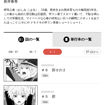
新井春巻
押耳心春（おしみ こはる）、15歳。熊本生まれ熊本育ちの小楠高校1年生。
この春から始めた部活動は応援団。学ラン着てスカート履いて、下駄を鳴ら
しての学園生活。マイペースな心春の何気ない日々の瞬間にスポットをあて
たほっこり にやにや ドキドキの学ラン青春ショートショート。
話の一覧
単行本
の一覧
106 - 57
56 - 7
6 - 1
1話から
2020/05/18
＃６ 邪その２
20
pt
2020/05/18
＃５ 邪
20
pt