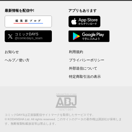
最新情報を配信中!
アプリもあります
編集部ブログ
コミックDAYS
@comicdays_team
お知らせ
利用規約
ヘルプ／使い方
プライバシーポリシー
外部送信について
特定商取引法の表示
コミックDAYSは正規版配信サイトマークを取得したサービスです。
©
KODANSHA Ltd.
All rights reserved. このサイトのデータの著作権は講談社が保有しま
す。無断複製転載放送等は禁止します。