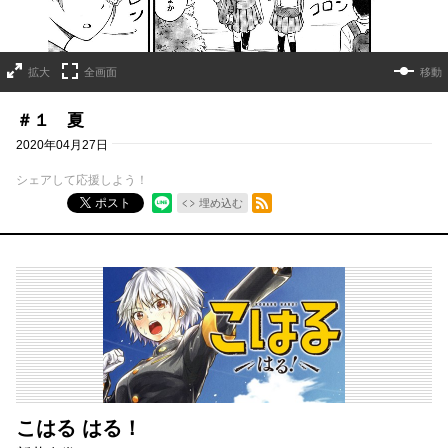
拡大
全画面
移動
＃１ 夏
2020年04月27日
シェアして応援しよう！
RSSフィード
ポスト
埋め込む
こはる はる！