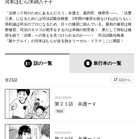
河本ほむら
/
木綿八十子
「法律って何のためにあるんだろう」弁護士、裁判官、検察官――。「法曹
三者」になるためには司法試験合格後、1年間の修習を経なければならない。
筒松誠は司法のプロになるため、日々の修習に励んでいる。最初の修習は検
察修習。司法のタマゴが相手をするのは本物の犯罪者！ 果たして筒松は修
習を経て「法律」への答えを見つけられるのか――！ 司法試験合格者、
『賭ケグルイ』の河本ほむらが送る熱きリーガル・ドラマここに開廷！
話の一覧
単行本
の一覧
全21話
1話から
2021/03/09
第２１話 弁護ーＶ
90
pt
2021/02/22
第２０話 弁護ーＩＶ