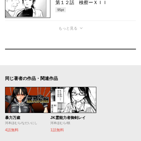
第１２話 検察ーＸＩＩ
95
pt
もっと見る
同じ著者の作品・関連作品
暴力万歳
JK霊能力者御剣レイ
河本ほむら/なだいにし
河本ほむら/槙
4話無料
1話無料