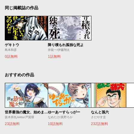
同じ掲載誌の作品
ゲキトウ
降り積もれ孤独な死よ
島本和彦
井龍一/伊藤翔太
0話無料
1話無料
おすすめの作品
世界最強の魔女、始めました ～私だけ『攻略サイト』を見れる世界で自由に生きます～
ゆーあーすらっがー
なんと孫六
坂木持丸/riritto/戸賀環
なめたけ/真野ろか
さだやす圭
23話無料
10話無料
232話無料