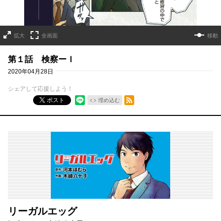
拡大
全画面
移動
第１話 検察ーＩ
2020年04月28日
シェアして応援しよう！
RSSフィード
ポスト
埋め込む
リーガルエッグ