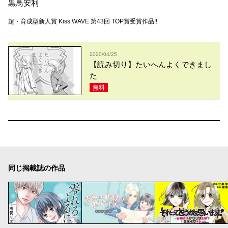
黒鳥安利
超・育成型新人賞 Kiss WAVE 第43回 TOP賞受賞作品!!
2020/04/25
【読み切り】たいへんよくできまし
た
無料
同じ掲載誌の作品