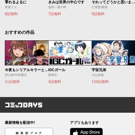
零れるよるに
きみは世界の中心です
それってどうかと思います！～転職女子、ブラック企業でサバイブする。～
有賀リエ
金田一蓮十郎
仁美慧/柑菜
8話無料
7話無料
9話無料
おすすめの作品
今夜もシリアルキラーと待ち合わせ
IGCガール
宇宙兄弟
伊口紺/中村優児
東和広
小山宙哉
11話無料
4話無料
120話無料
コミックDAYS
最新情報を配信中!
アプリもあります
編集部ブログ