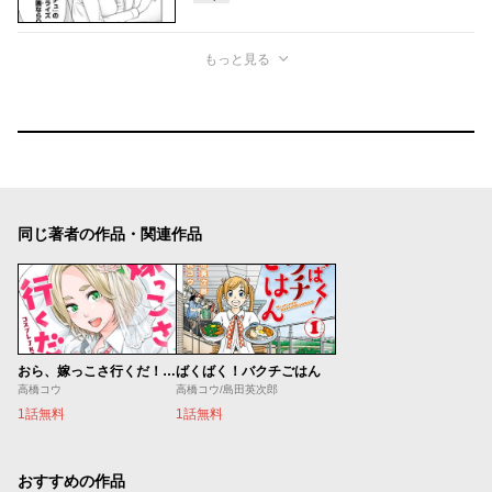
もっと見る
同じ著者の作品・関連作品
おら、嫁っこさ行くだ！ ～コスプレＪＫの秘密の愛情～
ばくばく！バクチごはん
高橋コウ
高橋コウ/島田英次郎
1話無料
1話無料
おすすめの作品