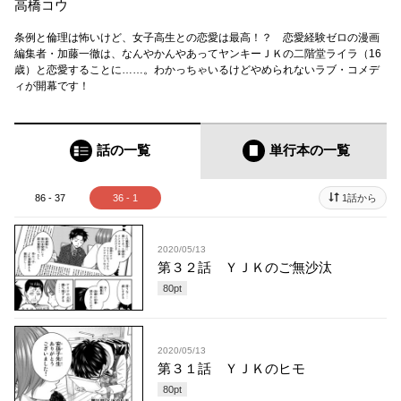
高橋コウ
条例と倫理は怖いけど、女子高生との恋愛は最高！？ 恋愛経験ゼロの漫画
編集者・加藤一徹は、なんやかんやあってヤンキーＪＫの二階堂ライラ（16
歳）と恋愛することに……。わかっちゃいるけどやめられないラブ・コメデ
ィが開幕です！
話の一覧
単行本
の一覧
86 - 37
36 - 1
1話から
2020/05/13
第３２話 ＹＪＫのご無沙汰
80
pt
2020/05/13
第３１話 ＹＪＫのヒモ
80
pt