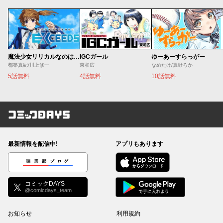
魔法少女リリカルなのは EXCEEDS
IGCガール
ゆーあーすらっがー
都築真紀/川上修一
東和広
なめたけ/真野ろか
5話無料
4話無料
10話無料
コミックDAYS
最新情報を配信中!
アプリもあります
編集部ブログ
コミックDAYS
@comicdays_team
お知らせ
利用規約