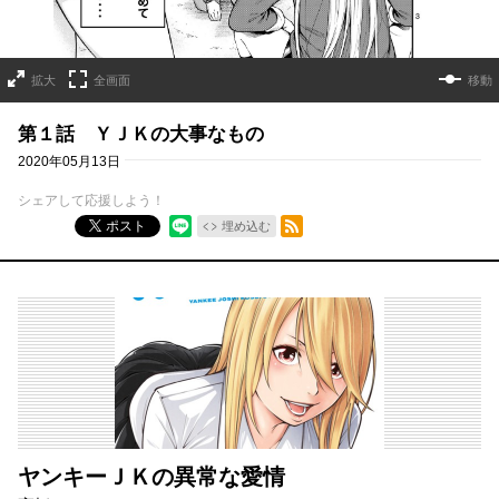
拡大
全画面
移動
第１話 ＹＪＫの大事なもの
2020年05月13日
シェアして応援しよう！
RSSフィード
ポスト
埋め込む
ヤンキーＪＫの異常な愛情